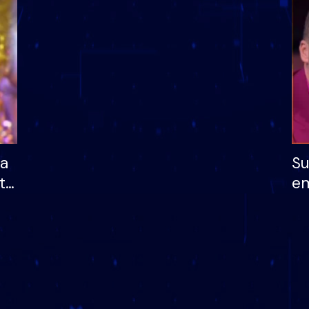
dhe humb mundësinë
të fituar çmimin e m
ha
Su
të
em
më
në
nu