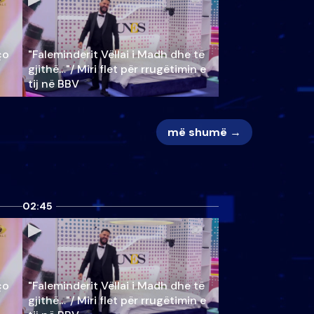
ço
"Faleminderit Vëllai i Madh dhe të
gjithë…"/ Miri flet për rrugëtimin e
tij në BBV
më shumë →
02:45
ço
"Faleminderit Vëllai i Madh dhe të
gjithë…"/ Miri flet për rrugëtimin e