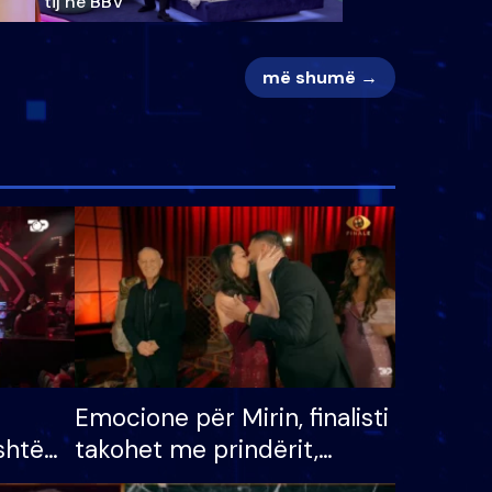
tij në BBV
më shumë →
Emocione për Mirin, finalisti
shtë
takohet me prindërit,
tëpinë
vajzën dhe bashkëshorten: