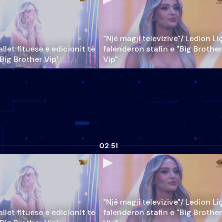
"Një magji televizive"/ Ledion Li
llet fituese e edicionit të
falenderon stafin e "Big Brother
‘Big Brother Vip’
Vip"
02:51
"Një magji televizive"/ Ledion Li
llet fituese e edicionit të
falenderon stafin e "Big Brother