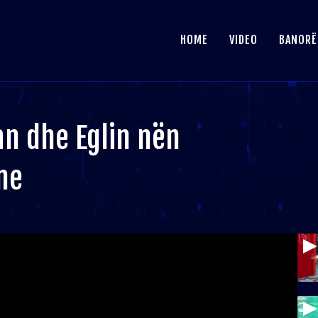
HOME
VIDEO
BANORË
an dhe Eglin nën
ne