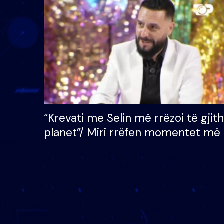
çmimin e madh prej 100
mijë eurosh
“Krevati me Selin më rrëzoi të gjit
planet”/ Miri rrëfen momentet më 
bukura në shtëpinë e BB VIP: Do 
mungojë zilja e mëngjesit kur…