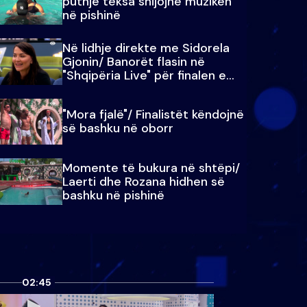
puthje teksa shijojnë muzikën
në pishinë
Në lidhje direkte me Sidorela
Gjonin/ Banorët flasin në
"Shqipëria Live" për finalen e
madhe
"Mora fjalë"/ Finalistët këndojnë
së bashku në oborr
Momente të bukura në shtëpi/
Laerti dhe Rozana hidhen së
bashku në pishinë
02:45