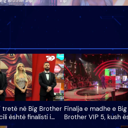
‘Big Brother Vip’
Vip"
i tretë në Big Brother
Finalja e madhe e Big
cili është finalisti i
Brother VIP 5, kush ë
 që lë shtëpinë
banori i parë që lë sh