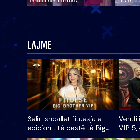
emocionesh të forta
pestë të 
LAJME
Selin shpallet fituesja e
Vendi 
edicionit të pestë të Big
VIP 5, 
Brother VIP, rrëmben
radhës