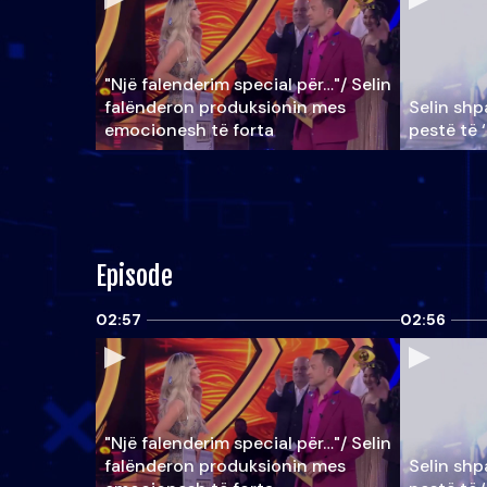
"Një falenderim special për…"/ Selin
falënderon produksionin mes
Selin shpa
emocionesh të forta
pestë të 
Episode
02:57
02:56
"Një falenderim special për…"/ Selin
falënderon produksionin mes
Selin shpa