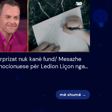
 për
S’kemi ndonjë letër divorci
adh
apo jo?
rprizat nuk kanë fund/ Mesazhe
ocionuese për Ledion Liçon nga
na dhe fëmijët e tij, moderatori
k i mban dot lotët: Nuk meritoj…
më shumë →