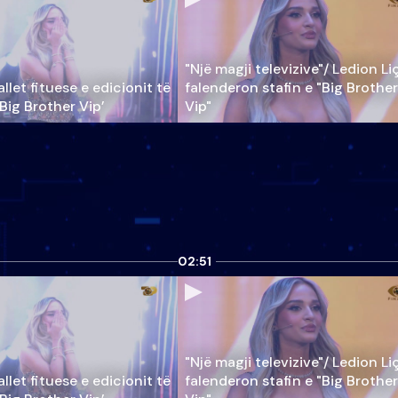
"Një magji televizive"/ Ledion Li
llet fituese e edicionit të
falenderon stafin e "Big Brother
‘Big Brother Vip’
Vip"
02:51
"Një magji televizive"/ Ledion Li
llet fituese e edicionit të
falenderon stafin e "Big Brother