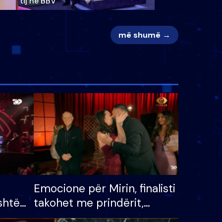
tij në BBV
më shumë →
Emocione për Mirin, finalisti
shtë
takohet me prindërit,
tëpinë
vajzën dhe bashkëshorten: