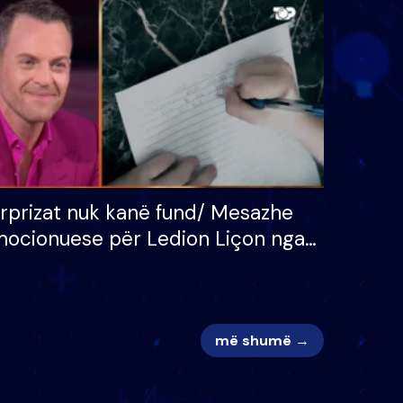
 për
S’kemi ndonjë letër divorci
adh
apo jo?
rprizat nuk kanë fund/ Mesazhe
ocionuese për Ledion Liçon nga
na dhe fëmijët e tij, moderatori
k i mban dot lotët: Nuk meritoj…
më shumë →