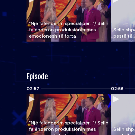
"Një falenderim special për…"/ Selin
falënderon produksionin mes
Selin shpa
emocionesh të forta
pestë të 
Episode
02:57
02:56
"Një falenderim special për…"/ Selin
falënderon produksionin mes
Selin shpa