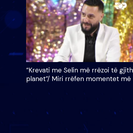
çmimin e madh prej 100
mijë eurosh
“Krevati me Selin më rrëzoi të gjit
planet”/ Miri rrëfen momentet më 
bukura në shtëpinë e BB VIP: Do 
mungojë zilja e mëngjesit kur…