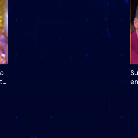
dhe humb mundësinë
të fituar çmimin e m
ha
Su
të
em
më
në
nu