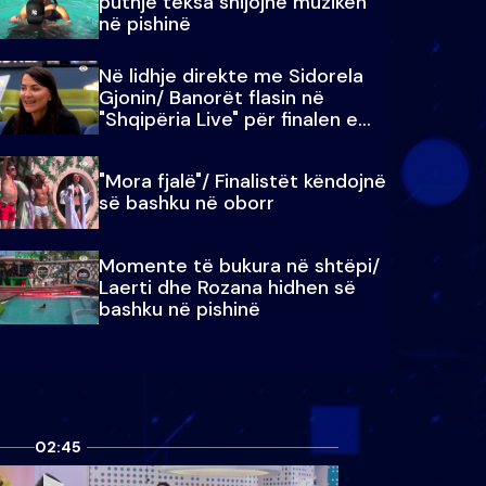
puthje teksa shijojnë muzikën
në pishinë
Në lidhje direkte me Sidorela
Gjonin/ Banorët flasin në
"Shqipëria Live" për finalen e
madhe
"Mora fjalë"/ Finalistët këndojnë
së bashku në oborr
Momente të bukura në shtëpi/
Laerti dhe Rozana hidhen së
bashku në pishinë
02:45