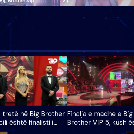
‘Big Brother Vip’
Vip"
i tretë në Big Brother
Finalja e madhe e Big
cili është finalisti i
Brother VIP 5, kush ë
 që lë shtëpinë
banori i parë që lë sh