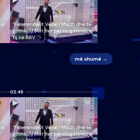
ço
"Faleminderit Vëllai i Madh dhe të
gjithë…"/ Miri flet për rrugëtimin e
tij në BBV
më shumë →
02:45
ço
"Faleminderit Vëllai i Madh dhe të
gjithë…"/ Miri flet për rrugëtimin e