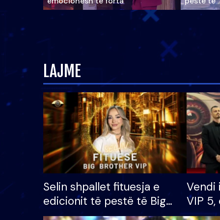
emocionesh të forta
pestë të 
LAJME
Selin shpallet fituesja e
Vendi 
edicionit të pestë të Big
VIP 5, 
Brother VIP, rrëmben
radhës