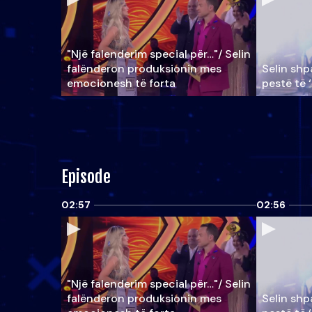
"Një falenderim special për…"/ Selin
falënderon produksionin mes
Selin shpa
emocionesh të forta
pestë të 
Episode
02:57
02:56
"Një falenderim special për…"/ Selin
falënderon produksionin mes
Selin shpa