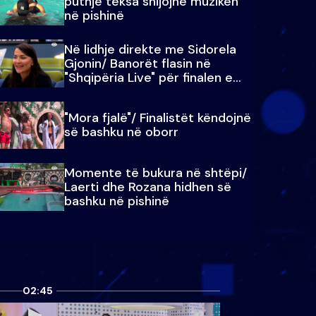
puthje teksa shijojnë muzikën
në pishinë
Në lidhje direkte me Sidorela
Gjonin/ Banorët flasin në
"Shqipëria Live" për finalen e
madhe
"Mora fjalë"/ Finalistët këndojnë
së bashku në oborr
Momente të bukura në shtëpi/
Laerti dhe Rozana hidhen së
bashku në pishinë
02:45