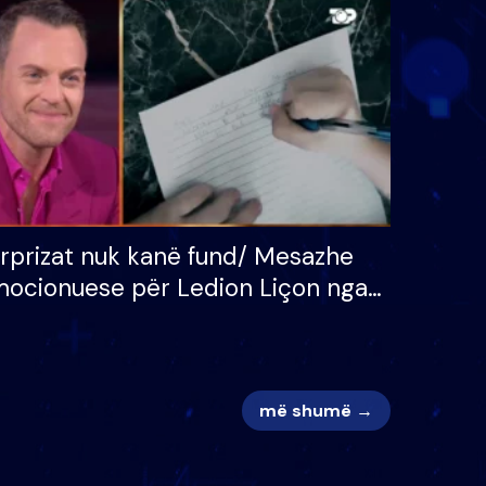
 për
S’kemi ndonjë letër divorci
adh
apo jo?
rprizat nuk kanë fund/ Mesazhe
ocionuese për Ledion Liçon nga
na dhe fëmijët e tij, moderatori
k i mban dot lotët: Nuk meritoj…
më shumë →