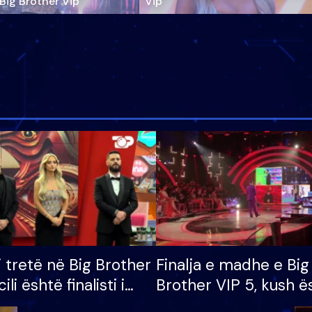
‘Big Brother Vip’
Vip"
i tretë në Big Brother
Finalja e madhe e Big
cili është finalisti i
Brother VIP 5, kush ë
 që lë shtëpinë
banori i parë që lë sh