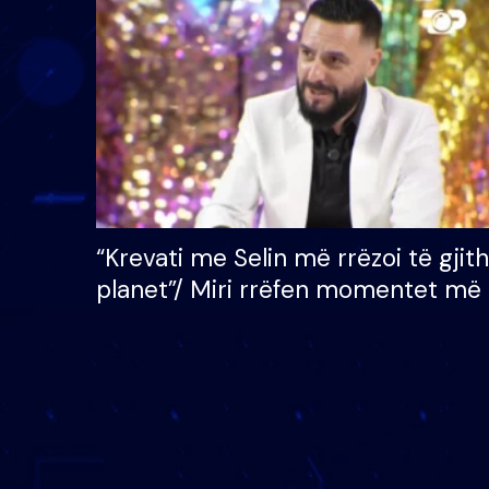
çmimin e madh prej 100
mijë eurosh
“Krevati me Selin më rrëzoi të gjit
planet”/ Miri rrëfen momentet më 
bukura në shtëpinë e BB VIP: Do 
mungojë zilja e mëngjesit kur…