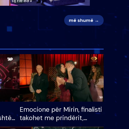
tij në BBV
më shumë →
Emocione për Mirin, finalisti
shtë
takohet me prindërit,
tëpinë
vajzën dhe bashkëshorten: