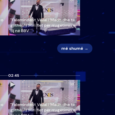
ço
"Faleminderit Vëllai i Madh dhe të
gjithë…"/ Miri flet për rrugëtimin e
tij në BBV
më shumë →
02:45
ço
"Faleminderit Vëllai i Madh dhe të
gjithë…"/ Miri flet për rrugëtimin e