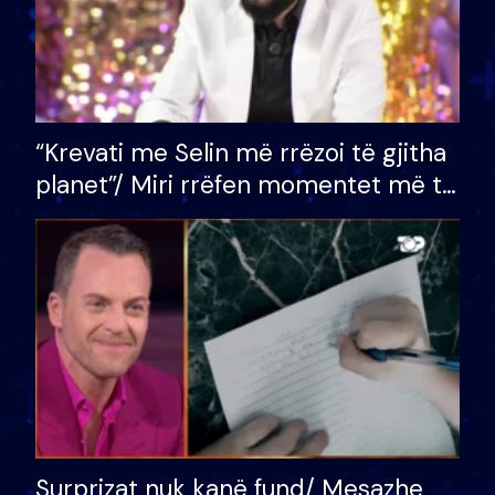
“Krevati me Selin më rrëzoi të gjitha
planet”/ Miri rrëfen momentet më të
bukura në shtëpinë e BB VIP: Do më
mungojë zilja e mëngjesit kur…
Surprizat nuk kanë fund/ Mesazhe