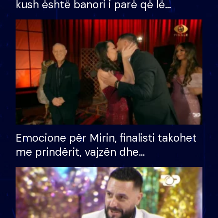
kush është banori i parë që lë
shtëpinë dhe humb mundësinë për
të fituar çmimin e madh
Emocione për Mirin, finalisti takohet
me prindërit, vajzën dhe
bashkëshorten: S’kemi ndonjë letër
divorci apo jo?