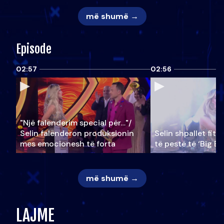
më shumë →
Episode
02:57
02:56
"Një falenderim special për…"/
Selin falënderon produksionin
Selin shpallet fitu
mes emocionesh të forta
të pestë të ‘Big Br
më shumë →
LAJME