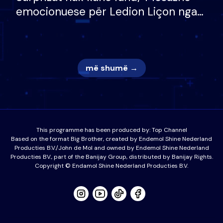
emocionuese për Ledion Liçon nga
nëna dhe fëmijët e tij, moderatori
nuk i mban dot lotët: Nuk meritoj…
më shumë →
This programme has been produced by:
Top Channel
Based on the format Big Brother, created by Endemol Shine Nederland
Producties B.V./John de Mol and owned by Endemol Shine Nederland
Producties BV., part of the Banijay Group, distributed by Banijay Rights.
Copyright © Endamol Shine Nederland Producties B.V.