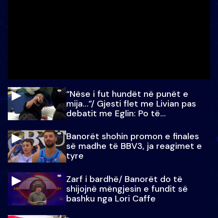
“Nëse i fut hundët në punët e
mija…”/ Gjesti flet me Livian pas
debatit me Eglin: Po të
paralajmëroj
Banorët shohin promon e finales
së madhe të BBV3, ja reagimet e
tyre
Zarf i bardhë/ Banorët do të
shijojnë mëngjesin e fundit së
bashku nga Lori Caffe