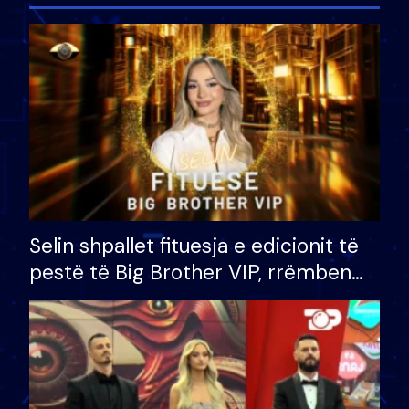
Selin shpallet fituesja e edicionit të
pestë të Big Brother VIP, rrëmben
çmimin e madh prej 100 mijë eurosh