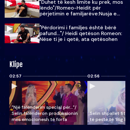
"Duhet të kesh limite ku prek, mos
lëndo"/Romeo-Heidit për
përjetimin e familjarëve:Nusja e
Julit…
"Përdorimi i familjes është bërë
pafund…"/ Heidi qetëson Romeon:
Nëse ti je i qetë, ata qetësohen
Klipe
02:57
02:56
"Një falenderim special për…"/
Selin falënderon produksionin
Selin shpallet fitu
mes emocionesh të forta
të pestë të ‘Big Br