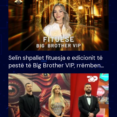
Selin shpallet fituesja e edicionit të
pestë të Big Brother VIP, rrëmben
çmimin e madh prej 100 mijë eurosh