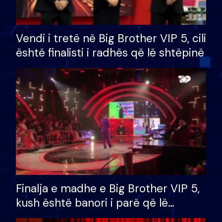
Vendi i tretë në Big Brother VIP 5, cili
është finalisti i radhës që lë shtëpinë
Finalja e madhe e Big Brother VIP 5,
kush është banori i parë që lë
shtëpinë dhe humb mundësinë për