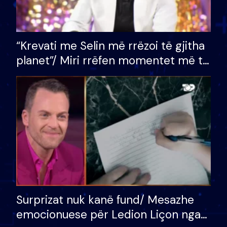
“Krevati me Selin më rrëzoi të gjitha
planet”/ Miri rrëfen momentet më të
bukura në shtëpinë e BB VIP: Do më
mungojë zilja e mëngjesit kur…
Surprizat nuk kanë fund/ Mesazhe
emocionuese për Ledion Liçon nga