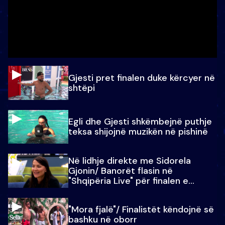
Gjesti pret finalen duke kërcyer në
shtëpi
Egli dhe Gjesti shkëmbejnë puthje
teksa shijojnë muzikën në pishinë
Në lidhje direkte me Sidorela
Gjonin/ Banorët flasin në
"Shqipëria Live" për finalen e
madhe
"Mora fjalë"/ Finalistët këndojnë së
bashku në oborr