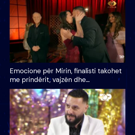
të fituar çmimin e madh
Emocione për Mirin, finalisti takohet
me prindërit, vajzën dhe
bashkëshorten: S’kemi ndonjë letër
divorci apo jo?