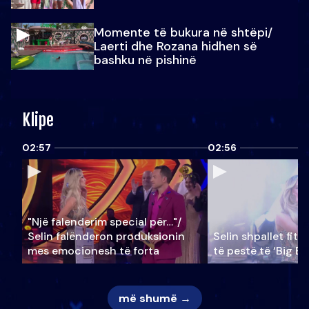
Momente të bukura në shtëpi/
Laerti dhe Rozana hidhen së
bashku në pishinë
Klipe
02:57
02:56
"Një falenderim special për…"/
Selin falënderon produksionin
Selin shpallet fitu
mes emocionesh të forta
të pestë të ‘Big Br
më shumë →