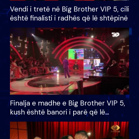
Vendi i tretë në Big Brother VIP 5, cili
është finalisti i radhës që lë shtëpinë
Finalja e madhe e Big Brother VIP 5,
kush është banori i parë që lë
shtëpinë dhe humb mundësinë për
të fituar çmimin e madh