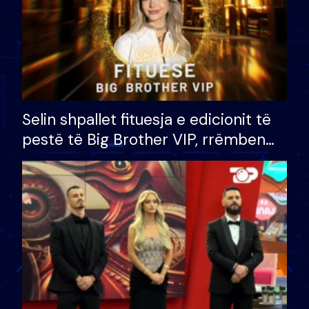
Selin shpallet fituesja e edicionit të
pestë të Big Brother VIP, rrëmben
çmimin e madh prej 100 mijë eurosh