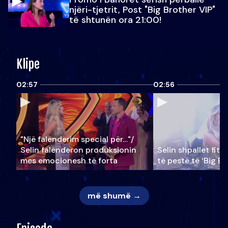
njëri-tjetrit, Post "Big Brother VIP"
të shtunën ora 21:00!
Klipe
02:57
02:56
"Një falenderim special për…"/
Selin falënderon produksionin
Selin shpallet fitu
mes emocionesh të forta
të pestë të ‘Big Br
më shumë →