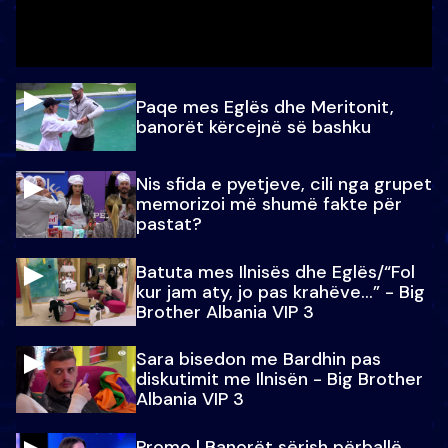
Paqe mes Eglës dhe Meritonit,
banorët kërcejnë së bashku
Nis sfida e pyetjeve, cili nga grupet
memorizoi më shumë fakte për
pastat?
Batuta mes Ilnisës dhe Eglës/“Fol
kur jam aty, jo pas krahëve…” - Big
Brother Albania VIP 3
Sara bisedon me Bardhin pas
diskutimit me Ilnisën - Big Brother
Albania VIP 3
Promo l Banorët sërish përballë