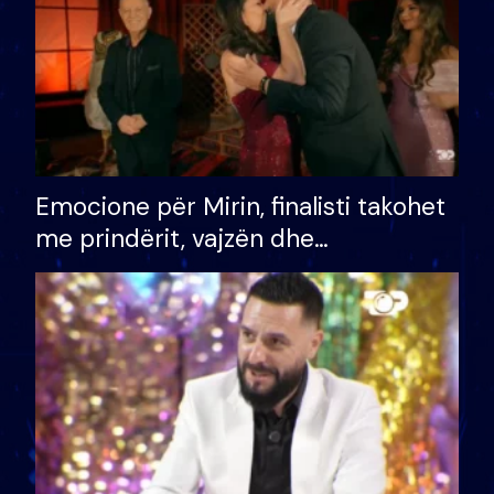
Emocione për Mirin, finalisti takohet
me prindërit, vajzën dhe
bashkëshorten: S’kemi ndonjë letër
divorci apo jo?