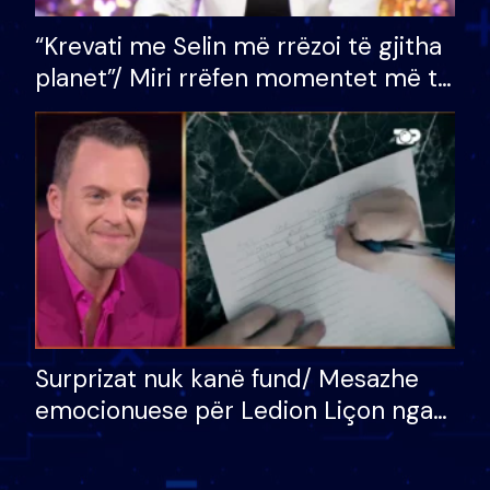
“Krevati me Selin më rrëzoi të gjitha
planet”/ Miri rrëfen momentet më të
bukura në shtëpinë e BB VIP: Do më
mungojë zilja e mëngjesit kur…
Surprizat nuk kanë fund/ Mesazhe
emocionuese për Ledion Liçon nga
nëna dhe fëmijët e tij, moderatori
nuk i mban dot lotët: Nuk meritoj…