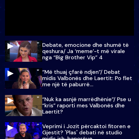
Debate, emocione dhe shumë të
qeshura/ Ja ‘meme’-t më virale
nga “Big Brother Vip” 4
“Më thuaj çfarë ndjen”/ Debat
midis Valbonës dhe Laertit: Po flet
me një të paburrë...
“Nuk ka asnjë marrëdhënie”/ Pse u
“kris” raporti mes Valbonës dhe
Laertit?
Veprimi i Jozit përcaktoi fitoren e
Gjestit? 'Plas' debati në studio
midis ish-banorëve