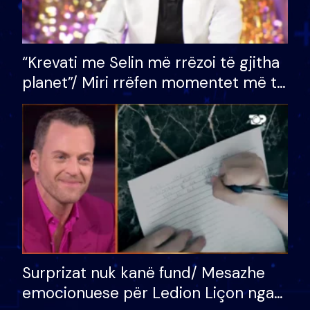
“Krevati me Selin më rrëzoi të gjitha
planet”/ Miri rrëfen momentet më të
bukura në shtëpinë e BB VIP: Do më
mungojë zilja e mëngjesit kur…
Surprizat nuk kanë fund/ Mesazhe
emocionuese për Ledion Liçon nga