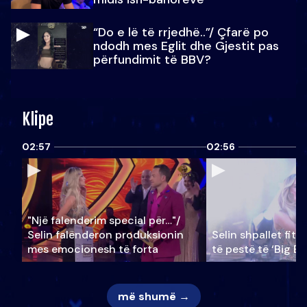
“Do e lë të rrjedhë..”/ Çfarë po
ndodh mes Eglit dhe Gjestit pas
përfundimit të BBV?
Klipe
02:57
02:56
"Një falenderim special për…"/
Selin falënderon produksionin
Selin shpallet fitu
mes emocionesh të forta
të pestë të ‘Big Br
më shumë →