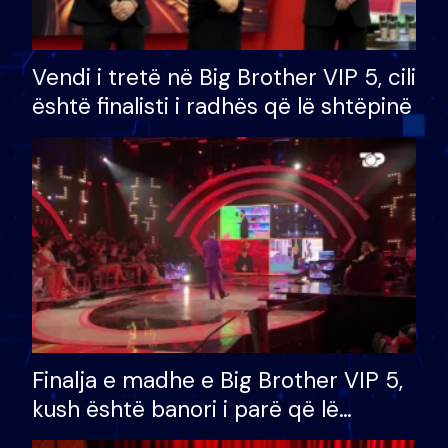
Vendi i tretë në Big Brother VIP 5, cili
është finalisti i radhës që lë shtëpinë
Finalja e madhe e Big Brother VIP 5,
kush është banori i parë që lë
shtëpinë dhe humb mundësinë për