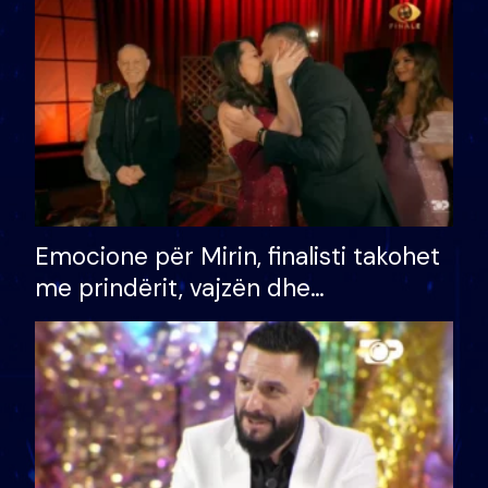
të fituar çmimin e madh
Emocione për Mirin, finalisti takohet
me prindërit, vajzën dhe
bashkëshorten: S’kemi ndonjë letër
divorci apo jo?