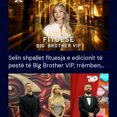
Selin shpallet fituesja e edicionit të
pestë të Big Brother VIP, rrëmben
çmimin e madh prej 100 mijë eurosh