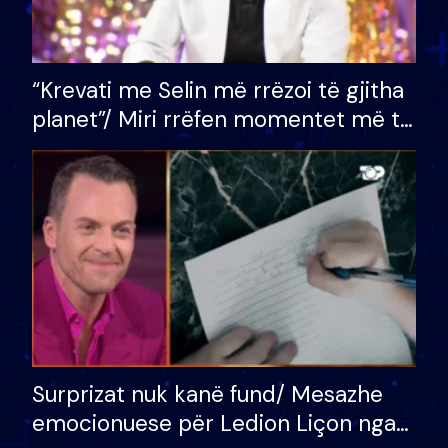
“Krevati me Selin më rrëzoi të gjitha
planet”/ Miri rrëfen momentet më të
bukura në shtëpinë e BB VIP: Do më
mungojë zilja e mëngjesit kur…
Surprizat nuk kanë fund/ Mesazhe
emocionuese për Ledion Liçon nga