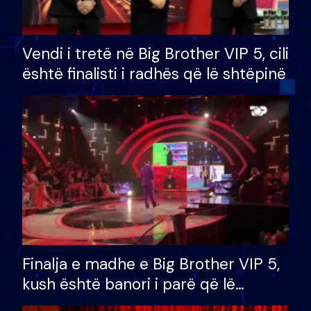
Vendi i tretë në Big Brother VIP 5, cili
është finalisti i radhës që lë shtëpinë
Finalja e madhe e Big Brother VIP 5,
kush është banori i parë që lë
shtëpinë dhe humb mundësinë për