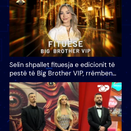
Selin shpallet fituesja e edicionit të
pestë të Big Brother VIP, rrëmben
çmimin e madh prej 100 mijë eurosh