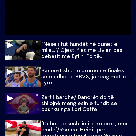
“Nëse i fut hundët në punët e
mija…”/ Gjesti flet me Livian pas
debatit me Eglin: Po të
paralajmëroj
Banorët shohin promon e finales
së madhe të BBV3, ja reagimet e
tyre
Zarf i bardhë/ Banorët do të
shijojnë mëngjesin e fundit së
bashku nga Lori Caffe
"Duhet të kesh limite ku prek, mos
lëndo"/Romeo-Heidit për
përjetimin e familjarëve:Nusja e