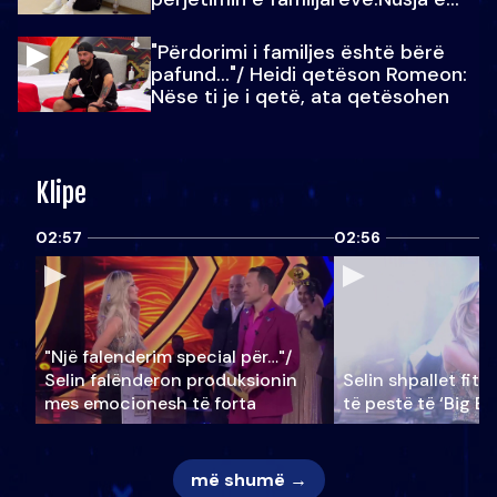
Julit…
"Përdorimi i familjes është bërë
pafund…"/ Heidi qetëson Romeon:
Nëse ti je i qetë, ata qetësohen
Klipe
02:57
02:56
"Një falenderim special për…"/
Selin falënderon produksionin
Selin shpallet fitu
mes emocionesh të forta
të pestë të ‘Big Br
më shumë →