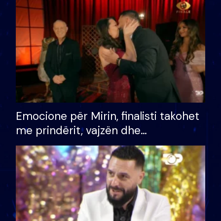
të fituar çmimin e madh
Emocione për Mirin, finalisti takohet
me prindërit, vajzën dhe
bashkëshorten: S’kemi ndonjë letër
divorci apo jo?