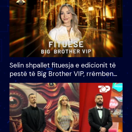
Selin shpallet fituesja e edicionit të
pestë të Big Brother VIP, rrëmben
çmimin e madh prej 100 mijë eurosh