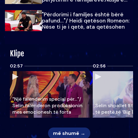
Julit…
"Përdorimi i familjes është bërë
pafund…"/ Heidi qetëson Romeon:
Nëse ti je i qetë, ata qetësohen
Klipe
02:57
02:56
"Një falenderim special për…"/
Selin falënderon produksionin
Selin shpallet fitu
mes emocionesh të forta
të pestë të ‘Big Br
më shumë →