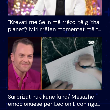
“Krevati me Selin më rrëzoi të gjitha
planet”/ Miri rrëfen momentet më të
bukura në shtëpinë e BB VIP: Do më
mungojë zilja e mëngjesit kur…
Surprizat nuk kanë fund/ Mesazhe
emocionuese për Ledion Liçon nga