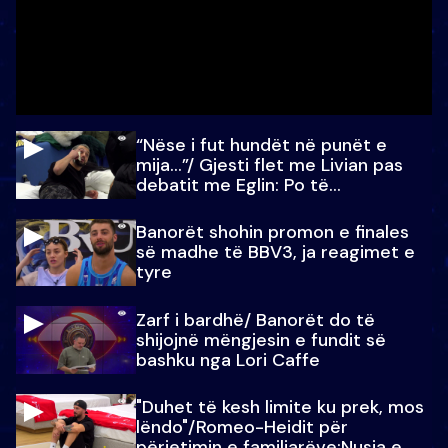
“Nëse i fut hundët në punët e
mija…”/ Gjesti flet me Livian pas
debatit me Eglin: Po të
paralajmëroj
Banorët shohin promon e finales
së madhe të BBV3, ja reagimet e
tyre
Zarf i bardhë/ Banorët do të
shijojnë mëngjesin e fundit së
bashku nga Lori Caffe
"Duhet të kesh limite ku prek, mos
lëndo"/Romeo-Heidit për
përjetimin e familjarëve:Nusja e