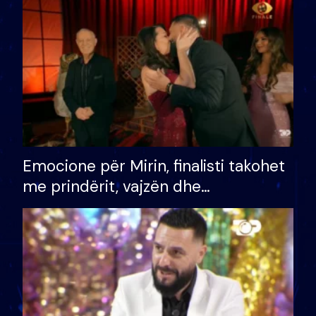
të fituar çmimin e madh
Emocione për Mirin, finalisti takohet
me prindërit, vajzën dhe
bashkëshorten: S’kemi ndonjë letër
divorci apo jo?