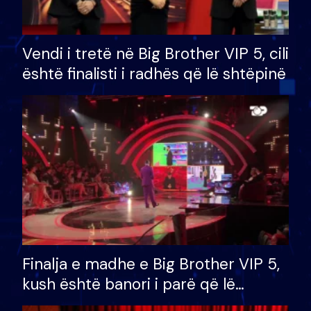
Vendi i tretë në Big Brother VIP 5, cili
është finalisti i radhës që lë shtëpinë
Finalja e madhe e Big Brother VIP 5,
kush është banori i parë që lë
shtëpinë dhe humb mundësinë për