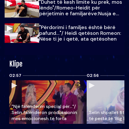
"Duhet të kesh limite ku prek, mos
lëndo"/Romeo-Heidit për
përjetimin e familjarëve:Nusja e
Julit…
"Përdorimi i familjes është bërë
pafund…"/ Heidi qetëson Romeon:
Nëse ti je i qetë, ata qetësohen
Klipe
02:57
02:56
"Një falenderim special për…"/
Selin falënderon produksionin
Selin shpallet fitu
mes emocionesh të forta
të pestë të ‘Big Br