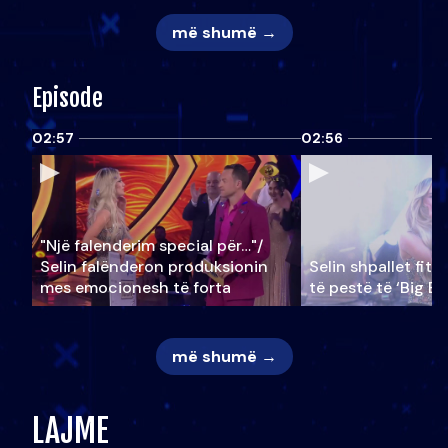
më shumë →
Episode
02:57
02:56
"Një falenderim special për…"/
Selin falënderon produksionin
Selin shpallet fitu
mes emocionesh të forta
të pestë të ‘Big Br
më shumë →
LAJME