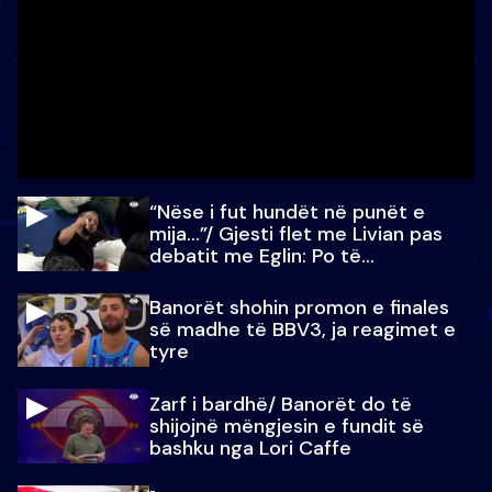
“Nëse i fut hundët në punët e
mija…”/ Gjesti flet me Livian pas
debatit me Eglin: Po të
paralajmëroj
Banorët shohin promon e finales
së madhe të BBV3, ja reagimet e
tyre
Zarf i bardhë/ Banorët do të
shijojnë mëngjesin e fundit së
bashku nga Lori Caffe