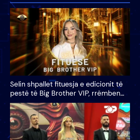
Selin shpallet fituesja e edicionit të
pestë të Big Brother VIP, rrëmben
çmimin e madh prej 100 mijë eurosh