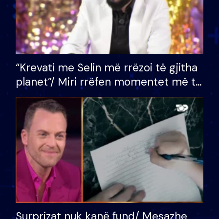
“Krevati me Selin më rrëzoi të gjitha
planet”/ Miri rrëfen momentet më të
bukura në shtëpinë e BB VIP: Do më
mungojë zilja e mëngjesit kur…
Surprizat nuk kanë fund/ Mesazhe