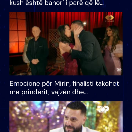
kush është banori i parë që lë
shtëpinë dhe humb mundësinë për
të fituar çmimin e madh
Emocione për Mirin, finalisti takohet
me prindërit, vajzën dhe
bashkëshorten: S’kemi ndonjë letër
divorci apo jo?