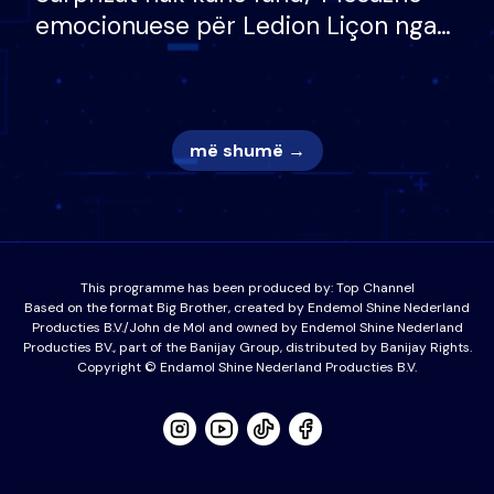
emocionuese për Ledion Liçon nga
nëna dhe fëmijët e tij, moderatori
nuk i mban dot lotët: Nuk meritoj…
më shumë →
This programme has been produced by:
Top Channel
Based on the format Big Brother, created by Endemol Shine Nederland
Producties B.V./John de Mol and owned by Endemol Shine Nederland
Producties BV., part of the Banijay Group, distributed by Banijay Rights.
Copyright © Endamol Shine Nederland Producties B.V.