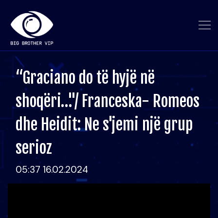
“Graciano do të hyjë në
shoqëri…"/ Franceska- Romeos
dhe Heidit: Ne s'jemi një grup
serioz
05:37 16.02.2024