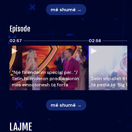
më shumë →
Episode
02:57
02:56
"Një falenderim special për…"/
Selin falënderon produksionin
Selin shpallet fitu
mes emocionesh të forta
të pestë të ‘Big Br
më shumë →
LAJME