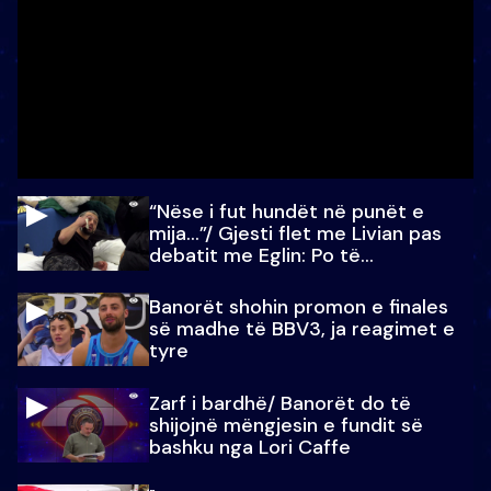
“Nëse i fut hundët në punët e
mija…”/ Gjesti flet me Livian pas
debatit me Eglin: Po të
paralajmëroj
Banorët shohin promon e finales
së madhe të BBV3, ja reagimet e
tyre
Zarf i bardhë/ Banorët do të
shijojnë mëngjesin e fundit së
bashku nga Lori Caffe