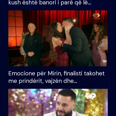
kush është banori i parë që lë
shtëpinë dhe humb mundësinë për
të fituar çmimin e madh
Emocione për Mirin, finalisti takohet
me prindërit, vajzën dhe
bashkëshorten: S’kemi ndonjë letër
divorci apo jo?