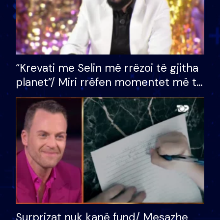
“Krevati me Selin më rrëzoi të gjitha
planet”/ Miri rrëfen momentet më të
bukura në shtëpinë e BB VIP: Do më
mungojë zilja e mëngjesit kur…
Surprizat nuk kanë fund/ Mesazhe