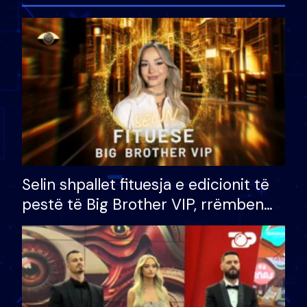
Selin shpallet fituesja e edicionit të
pestë të Big Brother VIP, rrëmben
çmimin e madh prej 100 mijë eurosh