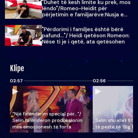
"Duhet të kesh limite ku prek, mos
lëndo"/Romeo-Heidit për
përjetimin e familjarëve:Nusja e
Julit…
"Përdorimi i familjes është bërë
pafund…"/ Heidi qetëson Romeon:
Nëse ti je i qetë, ata qetësohen
Klipe
02:57
02:56
"Një falenderim special për…"/
Selin falënderon produksionin
Selin shpallet fitu
mes emocionesh të forta
të pestë të ‘Big Br