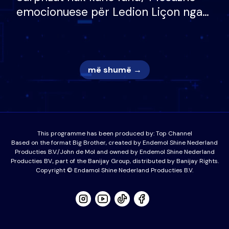
emocionuese për Ledion Liçon nga
nëna dhe fëmijët e tij, moderatori
nuk i mban dot lotët: Nuk meritoj…
më shumë →
This programme has been produced by:
Top Channel
Based on the format Big Brother, created by Endemol Shine Nederland
Producties B.V./John de Mol and owned by Endemol Shine Nederland
Producties BV., part of the Banijay Group, distributed by Banijay Rights.
Copyright © Endamol Shine Nederland Producties B.V.