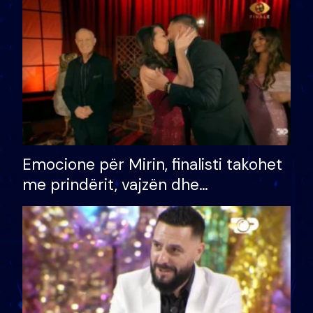
të fituar çmimin e madh
Emocione për Mirin, finalisti takohet
me prindërit, vajzën dhe
bashkëshorten: S’kemi ndonjë letër
divorci apo jo?