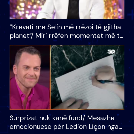
“Krevati me Selin më rrëzoi të gjitha
planet”/ Miri rrëfen momentet më të
bukura në shtëpinë e BB VIP: Do më
mungojë zilja e mëngjesit kur…
Surprizat nuk kanë fund/ Mesazhe
emocionuese për Ledion Liçon nga