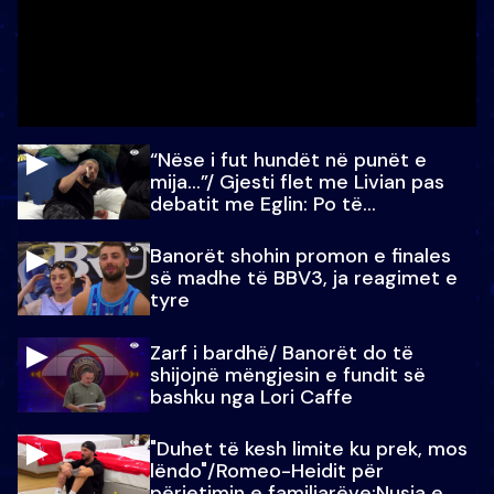
“Nëse i fut hundët në punët e
mija…”/ Gjesti flet me Livian pas
debatit me Eglin: Po të
paralajmëroj
Banorët shohin promon e finales
së madhe të BBV3, ja reagimet e
tyre
Zarf i bardhë/ Banorët do të
shijojnë mëngjesin e fundit së
bashku nga Lori Caffe
"Duhet të kesh limite ku prek, mos
lëndo"/Romeo-Heidit për
përjetimin e familjarëve:Nusja e