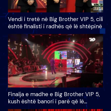
Vendi i tretë në Big Brother VIP 5, cili
është finalisti i radhës që lë shtëpinë
Finalja e madhe e Big Brother VIP 5,
kush është banori i parë që lë
shtëpinë dhe humb mundësinë për