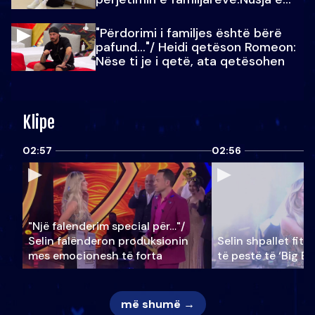
Julit…
"Përdorimi i familjes është bërë
pafund…"/ Heidi qetëson Romeon:
Nëse ti je i qetë, ata qetësohen
Klipe
02:57
02:56
"Një falenderim special për…"/
Selin falënderon produksionin
Selin shpallet fitu
mes emocionesh të forta
të pestë të ‘Big Br
më shumë →