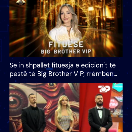
Selin shpallet fituesja e edicionit të
pestë të Big Brother VIP, rrëmben
çmimin e madh prej 100 mijë eurosh