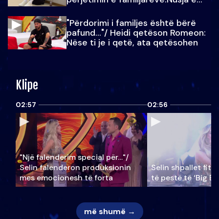
Julit…
"Përdorimi i familjes është bërë
pafund…"/ Heidi qetëson Romeon:
Nëse ti je i qetë, ata qetësohen
Klipe
02:57
02:56
"Një falenderim special për…"/
Selin falënderon produksionin
Selin shpallet fitu
mes emocionesh të forta
të pestë të ‘Big Br
më shumë →