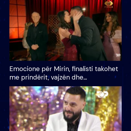
të fituar çmimin e madh
Emocione për Mirin, finalisti takohet
me prindërit, vajzën dhe
bashkëshorten: S’kemi ndonjë letër
divorci apo jo?