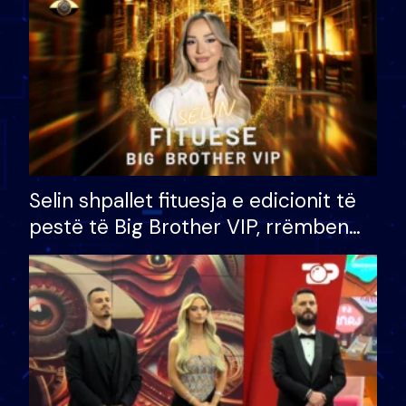
Selin shpallet fituesja e edicionit të
pestë të Big Brother VIP, rrëmben
çmimin e madh prej 100 mijë eurosh