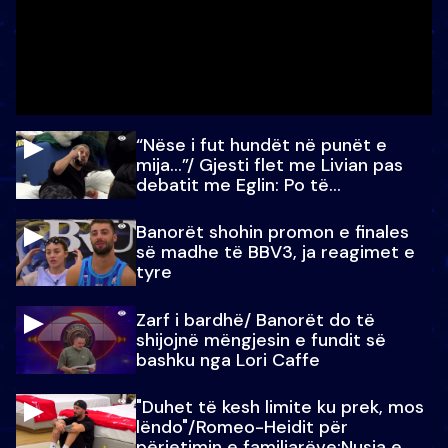
“Nëse i fut hundët në punët e
mija…”/ Gjesti flet me Livian pas
debatit me Eglin: Po të
paralajmëroj
Banorët shohin promon e finales
së madhe të BBV3, ja reagimet e
tyre
Zarf i bardhë/ Banorët do të
shijojnë mëngjesin e fundit së
bashku nga Lori Caffe
"Duhet të kesh limite ku prek, mos
lëndo"/Romeo-Heidit për
përjetimin e familjarëve:Nusja e