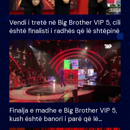
Vendi i tretë në Big Brother VIP 5, cili
është finalisti i radhës që lë shtëpinë
Finalja e madhe e Big Brother VIP 5,
kush është banori i parë që lë
shtëpinë dhe humb mundësinë për