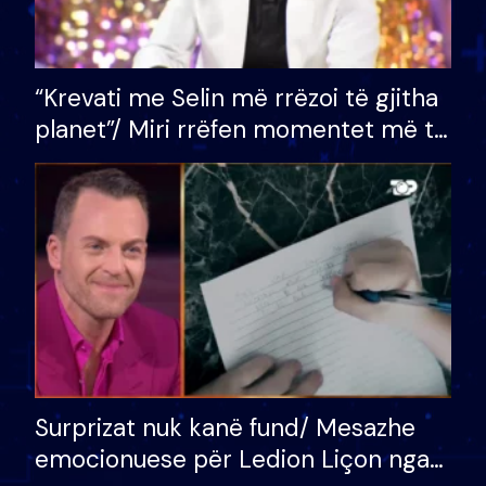
“Krevati me Selin më rrëzoi të gjitha
planet”/ Miri rrëfen momentet më të
bukura në shtëpinë e BB VIP: Do më
mungojë zilja e mëngjesit kur…
Surprizat nuk kanë fund/ Mesazhe
emocionuese për Ledion Liçon nga