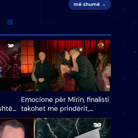
më shumë →
Emocione për Mirin, finalisti
shtë
takohet me prindërit,
tëpinë
vajzën dhe bashkëshorten:
 për
S’kemi ndonjë letër divorci
adh
apo jo?