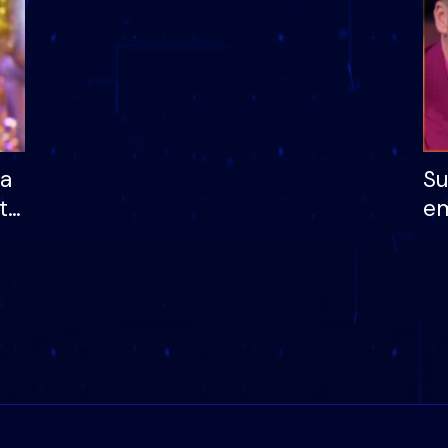
ha
Su
të
em
më
në
nu