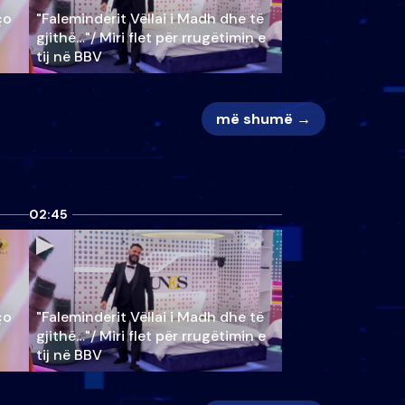
ço
"Faleminderit Vëllai i Madh dhe të
gjithë…"/ Miri flet për rrugëtimin e
tij në BBV
më shumë →
02:45
ço
"Faleminderit Vëllai i Madh dhe të
gjithë…"/ Miri flet për rrugëtimin e
tij në BBV