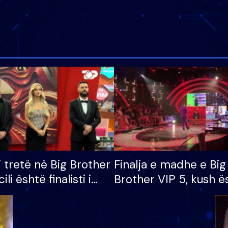
i tretë në Big Brother
Finalja e madhe e Big
cili është finalisti i
Brother VIP 5, kush ë
 që lë shtëpinë
banori i parë që lë sh
dhe humb mundësinë
të fituar çmimin e m