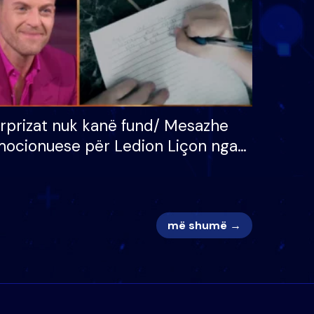
rprizat nuk kanë fund/ Mesazhe
ocionuese për Ledion Liçon nga
na dhe fëmijët e tij, moderatori
k i mban dot lotët: Nuk meritoj…
më shumë →