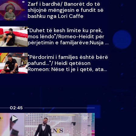
Zarf i bardhë/ Banorët do të
shijojnë mëngjesin e fundit së
bashku nga Lori Caffe
"Duhet të kesh limite ku prek,
mos lëndo"/Romeo-Heidit për
përjetimin e familjarëve:Nusja e
Julit…
"Përdorimi i familjes është bërë
pafund…"/ Heidi qetëson
Romeon: Nëse ti je i qetë, ata
qetësohen
02:45