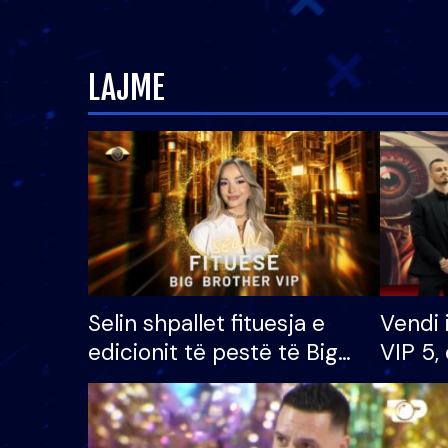
LAJME
Selin shpallet fituesja e
Vendi 
edicionit të pestë të Big
VIP 5, 
Brother VIP, rrëmben
radhës
çmimin e madh prej 100
mijë eurosh