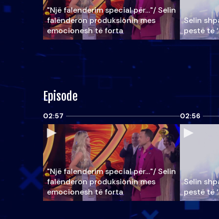
"Një falenderim special për…"/ Selin
falënderon produksionin mes
Selin shpa
emocionesh të forta
pestë të 
Episode
02:57
02:56
"Një falenderim special për…"/ Selin
falënderon produksionin mes
Selin shpa
emocionesh të forta
pestë të 