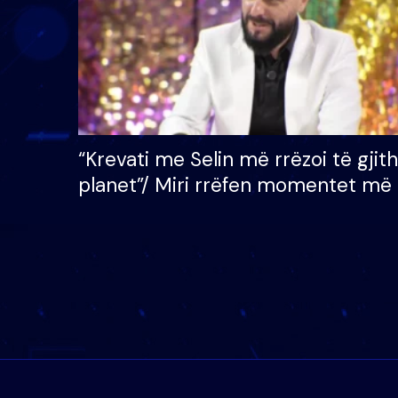
“Krevati me Selin më rrëzoi të gjit
planet”/ Miri rrëfen momentet më 
bukura në shtëpinë e BB VIP: Do 
mungojë zilja e mëngjesit kur…