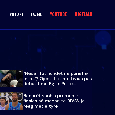
YOUTUBE
DIGITALB
T
VOTONI
LAJME
“Nëse i fut hundët në punët e
mija…”/ Gjesti flet me Livian pas
debatit me Eglin: Po të
paralajmëroj
Banorët shohin promon e
finales së madhe të BBV3, ja
reagimet e tyre