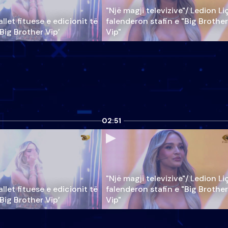
"Një magji televizive"/ Ledion Li
llet fituese e edicionit të
falenderon stafin e "Big Brother
‘Big Brother Vip’
Vip"
02:51
"Një magji televizive"/ Ledion Li
llet fituese e edicionit të
falenderon stafin e "Big Brother
‘Big Brother Vip’
Vip"