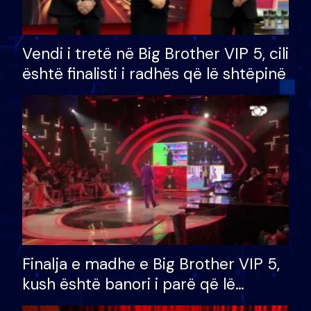
Vendi i tretë në Big Brother VIP 5, cili
është finalisti i radhës që lë shtëpinë
Finalja e madhe e Big Brother VIP 5,
kush është banori i parë që lë
shtëpinë dhe humb mundësinë për