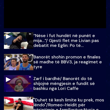
“Nëse i fut hundët në punët e
mija…”/ Gjesti flet me Livian pas
debatit me Eglin: Po të
paralajmëroj
Banorët shohin promon e finales
së madhe të BBV3, ja reagimet e
tyre
Zarf i bardhë/ Banorët do të
shijojnë mëngjesin e fundit së
bashku nga Lori Caffe
"Duhet të kesh limite ku prek, mos
lëndo"/Romeo-Heidit për
përjetimin e familjarëve:Nusja e