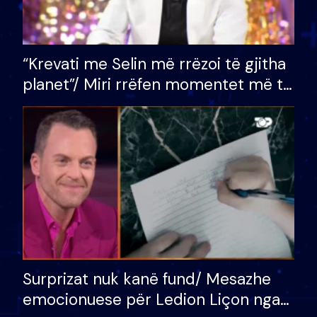
“Krevati me Selin më rrëzoi të gjitha
planet”/ Miri rrëfen momentet më të
bukura në shtëpinë e BB VIP: Do më
mungojë zilja e mëngjesit kur…
Surprizat nuk kanë fund/ Mesazhe
emocionuese për Ledion Liçon nga