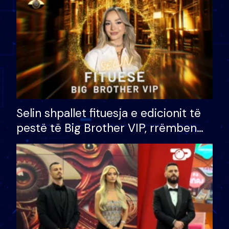
Selin shpallet fituesja e edicionit të
pestë të Big Brother VIP, rrëmben
çmimin e madh prej 100 mijë eurosh