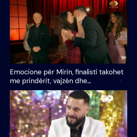
të fituar çmimin e madh
Emocione për Mirin, finalisti takohet
me prindërit, vajzën dhe
bashkëshorten: S’kemi ndonjë letër
divorci apo jo?