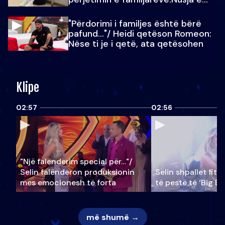
Julit…
"Përdorimi i familjes është bërë
pafund…"/ Heidi qetëson Romeon:
Nëse ti je i qetë, ata qetësohen
Klipe
02:57
02:56
"Një falenderim special për…"/
Selin falënderon produksionin
Selin shpallet fitu
mes emocionesh të forta
të pestë të ‘Big Br
më shumë →