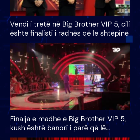
Vendi i tretë në Big Brother VIP 5, cili
është finalisti i radhës që lë shtëpinë
Finalja e madhe e Big Brother VIP 5,
kush është banori i parë që lë
shtëpinë dhe humb mundësinë për