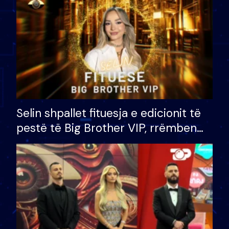
Selin shpallet fituesja e edicionit të
pestë të Big Brother VIP, rrëmben
çmimin e madh prej 100 mijë eurosh