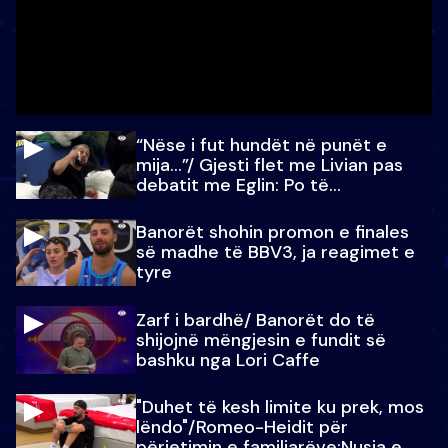
“Nëse i fut hundët në punët e
mija…”/ Gjesti flet me Livian pas
debatit me Eglin: Po të
paralajmëroj
Banorët shohin promon e finales
së madhe të BBV3, ja reagimet e
tyre
Zarf i bardhë/ Banorët do të
shijojnë mëngjesin e fundit së
bashku nga Lori Caffe
"Duhet të kesh limite ku prek, mos
lëndo"/Romeo-Heidit për
përjetimin e familjarëve:Nusja e