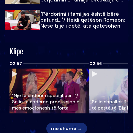
Julit…
"Përdorimi i familjes është bërë
pafund…"/ Heidi qetëson Romeon:
Nëse ti je i qetë, ata qetësohen
Klipe
02:57
02:56
"Një falenderim special për…"/
Selin falënderon produksionin
Selin shpallet fitu
mes emocionesh të forta
të pestë të ‘Big Br
më shumë →