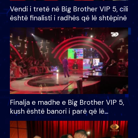
Vendi i tretë në Big Brother VIP 5, cili
është finalisti i radhës që lë shtëpinë
Finalja e madhe e Big Brother VIP 5,
kush është banori i parë që lë
shtëpinë dhe humb mundësinë për
të fituar çmimin e madh