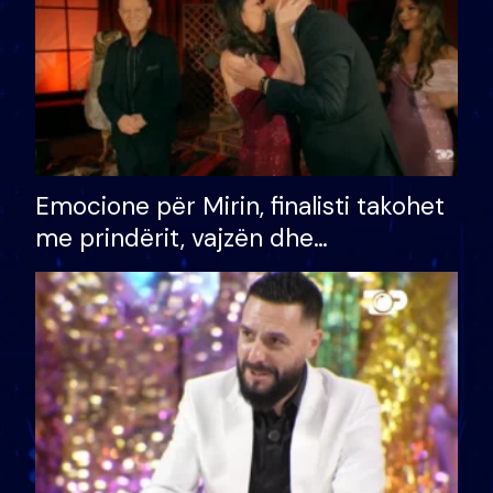
Emocione për Mirin, finalisti takohet
me prindërit, vajzën dhe
bashkëshorten: S’kemi ndonjë letër
divorci apo jo?