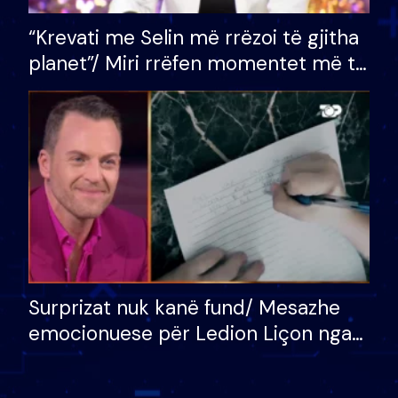
“Krevati me Selin më rrëzoi të gjitha
planet”/ Miri rrëfen momentet më të
bukura në shtëpinë e BB VIP: Do më
mungojë zilja e mëngjesit kur…
Surprizat nuk kanë fund/ Mesazhe
emocionuese për Ledion Liçon nga
nëna dhe fëmijët e tij, moderatori
nuk i mban dot lotët: Nuk meritoj…