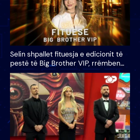
Selin shpallet fituesja e edicionit të
pestë të Big Brother VIP, rrëmben
çmimin e madh prej 100 mijë eurosh