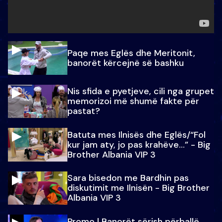
Paqe mes Eglës dhe Meritonit,
banorët kërcejnë së bashku
Nis sfida e pyetjeve, cili nga grupet
memorizoi më shumë fakte për
pastat?
Batuta mes Ilnisës dhe Eglës/“Fol
kur jam aty, jo pas krahëve…” - Big
Brother Albania VIP 3
Sara bisedon me Bardhin pas
diskutimit me Ilnisën - Big Brother
Albania VIP 3
Promo l Banorët sërish përballë