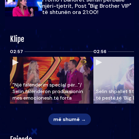
njëri-tjetrit, Post "Big Brother VIP"
të shtunën ora 21:00!
Klipe
02:57
02:56
"Një falenderim special për…"/
Selin falënderon produksionin
Selin shpallet fitu
mes emocionesh të forta
të pestë të ‘Big Br
më shumë →