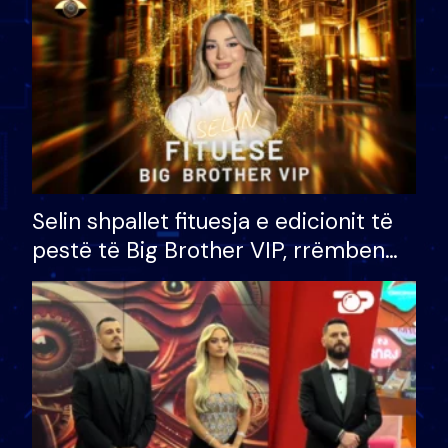
Selin shpallet fituesja e edicionit të
pestë të Big Brother VIP, rrëmben
çmimin e madh prej 100 mijë eurosh