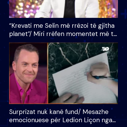
“Krevati me Selin më rrëzoi të gjitha
planet”/ Miri rrëfen momentet më të
bukura në shtëpinë e BB VIP: Do më
mungojë zilja e mëngjesit kur…
Surprizat nuk kanë fund/ Mesazhe
emocionuese për Ledion Liçon nga