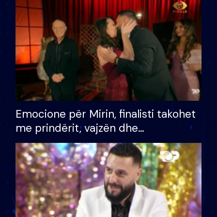
të fituar çmimin e madh
Emocione për Mirin, finalisti takohet
me prindërit, vajzën dhe
bashkëshorten: S’kemi ndonjë letër
divorci apo jo?