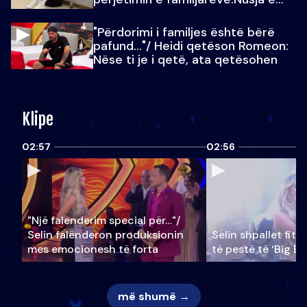
Julit…
"Përdorimi i familjes është bërë
pafund…"/ Heidi qetëson Romeon:
Nëse ti je i qetë, ata qetësohen
Klipe
02:57
02:56
"Një falenderim special për…"/
Selin falënderon produksionin
Selin shpallet fitu
mes emocionesh të forta
të pestë të ‘Big Br
më shumë →