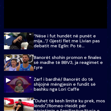
“Nëse i fut hundët në punët e
mija…”/ Gjesti flet me Livian pas
debatit me Eglin: Po të
paralajmëroj
Banorët shohin promon e finales
së madhe të BBV3, ja reagimet e
tyre
Zarf i bardhë/ Banorët do të
shijojnë mëngjesin e fundit së
bashku nga Lori Caffe
"Duhet të kesh limite ku prek, mos
lëndo"/Romeo-Heidit për
përjetimin e familjarëve:Nusja e