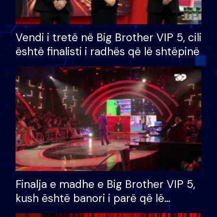
Vendi i tretë në Big Brother VIP 5, cili
është finalisti i radhës që lë shtëpinë
Finalja e madhe e Big Brother VIP 5,
kush është banori i parë që lë
shtëpinë dhe humb mundësinë për