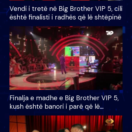
Vendi i tretë në Big Brother VIP 5, cili
është finalisti i radhës që lë shtëpinë
Finalja e madhe e Big Brother VIP 5,
kush është banori i parë që lë
shtëpinë dhe humb mundësinë për
të fituar çmimin e madh