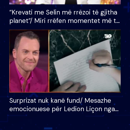
“Krevati me Selin më rrëzoi të gjitha
planet”/ Miri rrëfen momentet më të
bukura në shtëpinë e BB VIP: Do më
mungojë zilja e mëngjesit kur…
Surprizat nuk kanë fund/ Mesazhe
emocionuese për Ledion Liçon nga
nëna dhe fëmijët e tij, moderatori
nuk i mban dot lotët: Nuk meritoj…