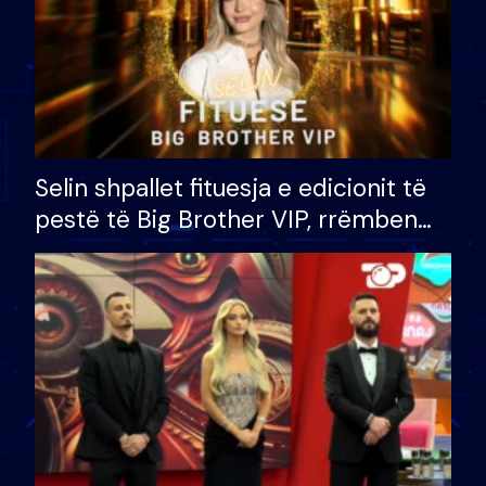
Selin shpallet fituesja e edicionit të
pestë të Big Brother VIP, rrëmben
çmimin e madh prej 100 mijë eurosh