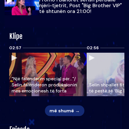
njëri-tjetrit, Post "Big Brother VIP"
të shtunën ora 21:00!
Klipe
02:57
02:56
"Një falenderim special për…"/
Selin falënderon produksionin
Selin shpallet fitu
mes emocionesh të forta
të pestë të ‘Big Br
më shumë →