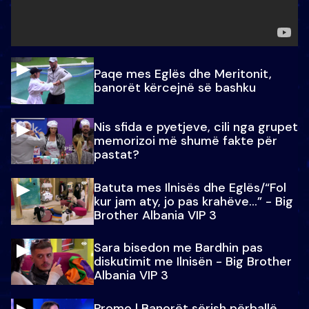
Paqe mes Eglës dhe Meritonit,
banorët kërcejnë së bashku
Nis sfida e pyetjeve, cili nga grupet
memorizoi më shumë fakte për
pastat?
Batuta mes Ilnisës dhe Eglës/“Fol
kur jam aty, jo pas krahëve…” - Big
Brother Albania VIP 3
Sara bisedon me Bardhin pas
diskutimit me Ilnisën - Big Brother
Albania VIP 3
Promo l Banorët sërish përballë