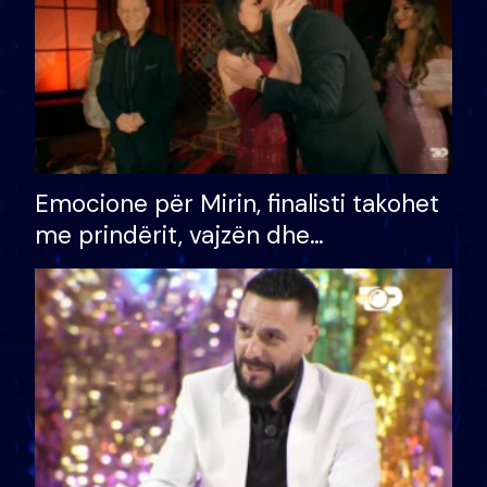
Emocione për Mirin, finalisti takohet
me prindërit, vajzën dhe
bashkëshorten: S’kemi ndonjë letër
divorci apo jo?