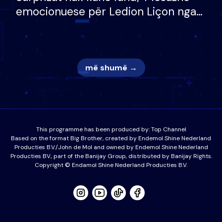
emocionuese për Ledion Liçon nga
nëna dhe fëmijët e tij, moderatori
nuk i mban dot lotët: Nuk meritoj…
më shumë →
This programme has been produced by:
Top Channel
Based on the format Big Brother, created by Endemol Shine Nederland
Producties B.V./John de Mol and owned by Endemol Shine Nederland
Producties BV., part of the Banijay Group, distributed by Banijay Rights.
Copyright © Endamol Shine Nederland Producties B.V.