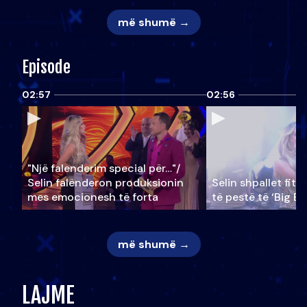
më shumë →
Episode
02:57
02:56
"Një falenderim special për…"/
Selin falënderon produksionin
Selin shpallet fitu
mes emocionesh të forta
të pestë të ‘Big Br
më shumë →
LAJME