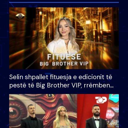
Selin shpallet fituesja e edicionit të
pestë të Big Brother VIP, rrëmben
çmimin e madh prej 100 mijë eurosh