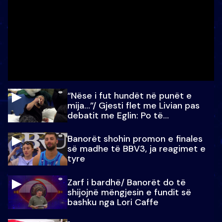
“Nëse i fut hundët në punët e
mija…”/ Gjesti flet me Livian pas
debatit me Eglin: Po të
paralajmëroj
Banorët shohin promon e finales
së madhe të BBV3, ja reagimet e
tyre
Zarf i bardhë/ Banorët do të
shijojnë mëngjesin e fundit së
bashku nga Lori Caffe