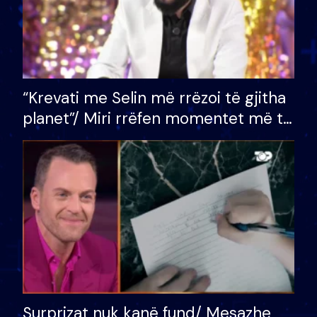
“Krevati me Selin më rrëzoi të gjitha
planet”/ Miri rrëfen momentet më të
bukura në shtëpinë e BB VIP: Do më
mungojë zilja e mëngjesit kur…
Surprizat nuk kanë fund/ Mesazhe