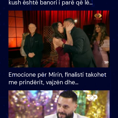
kush është banori i parë që lë
shtëpinë dhe humb mundësinë për
të fituar çmimin e madh
Emocione për Mirin, finalisti takohet
me prindërit, vajzën dhe
bashkëshorten: S’kemi ndonjë letër
divorci apo jo?