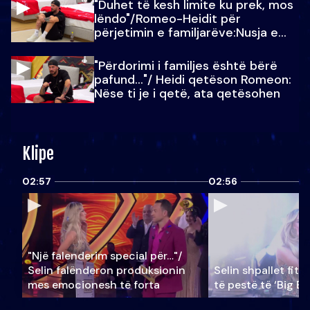
"Duhet të kesh limite ku prek, mos
lëndo"/Romeo-Heidit për
përjetimin e familjarëve:Nusja e
Julit…
"Përdorimi i familjes është bërë
pafund…"/ Heidi qetëson Romeon:
Nëse ti je i qetë, ata qetësohen
Klipe
02:57
02:56
"Një falenderim special për…"/
Selin falënderon produksionin
Selin shpallet fitu
mes emocionesh të forta
të pestë të ‘Big Br