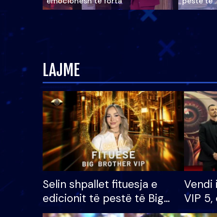
emocionesh të forta
pestë të 
LAJME
Selin shpallet fituesja e
Vendi 
edicionit të pestë të Big
VIP 5, 
Brother VIP, rrëmben
radhës