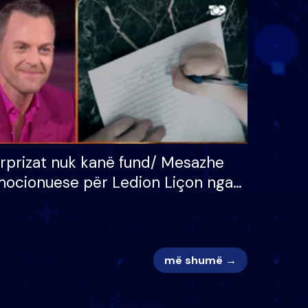
 për
S’kemi ndonjë letër divorci
adh
apo jo?
rprizat nuk kanë fund/ Mesazhe
ocionuese për Ledion Liçon nga
na dhe fëmijët e tij, moderatori
k i mban dot lotët: Nuk meritoj…
më shumë →