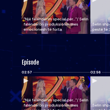
"Një falenderim special për…"/ Selin
falënderon produksionin mes
Selin shpa
emocionesh të forta
pestë të 
Episode
02:57
02:56
"Një falenderim special për…"/ Selin
falënderon produksionin mes
Selin shpa