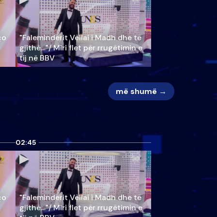
ço
"Faleminderit Vëllai i Madh dhe të
gjithë…"/ Miri flet për rrugëtimin e
tij në BBV
më shumë →
02:45
ço
"Faleminderit Vëllai i Madh dhe të
gjithë…"/ Miri flet për rrugëtimin e