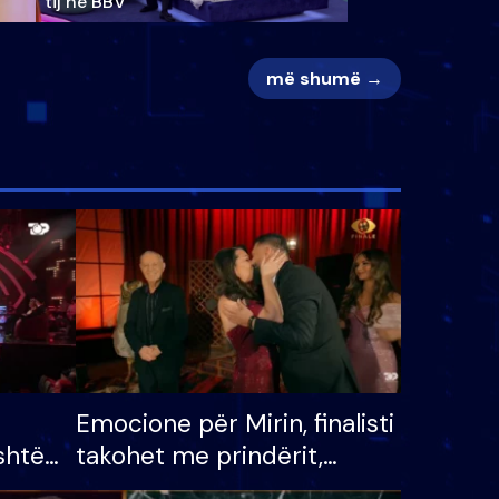
tij në BBV
më shumë →
Emocione për Mirin, finalisti
shtë
takohet me prindërit,
tëpinë
vajzën dhe bashkëshorten: