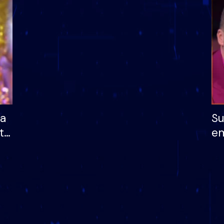
dhe humb mundësinë
të fituar çmimin e m
ha
Su
të
em
më
në
nu