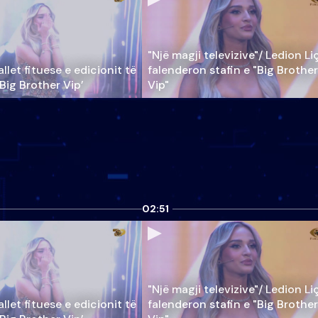
"Një magji televizive"/ Ledion Li
llet fituese e edicionit të
falenderon stafin e "Big Brother
‘Big Brother Vip’
Vip"
02:51
"Një magji televizive"/ Ledion Li
llet fituese e edicionit të
falenderon stafin e "Big Brother