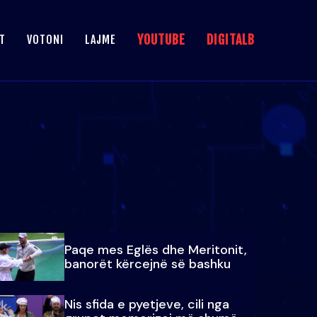
YOUTUBE
DIGITALB
T
VOTONI
LAJME
Paqe mes Eglës dhe Meritonit,
banorët kërcejnë së bashku
Nis sfida e pyetjeve, cili nga