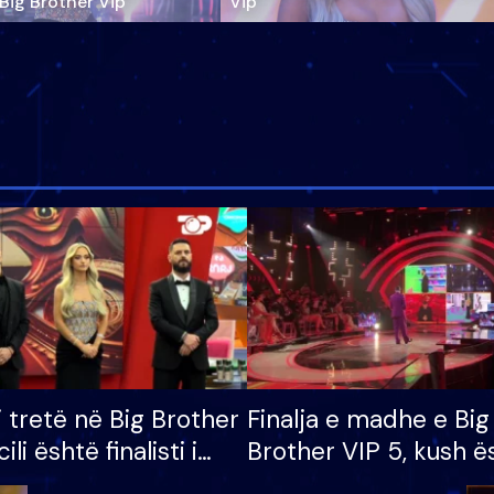
‘Big Brother Vip’
Vip"
i tretë në Big Brother
Finalja e madhe e Big
cili është finalisti i
Brother VIP 5, kush ë
 që lë shtëpinë
banori i parë që lë sh