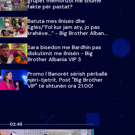
grupet memorizoi më shumë
fakte për pastat?
Batuta mes Ilnisës dhe
Eglës/“Fol kur jam aty, jo pas
krahëve…” - Big Brother Albania
VIP 3
Sara bisedon me Bardhin pas
diskutimit me Ilnisën - Big
Brother Albania VIP 3
Promo l Banorët sërish përballë
njëri-tjetrit, Post "Big Brother
VIP" të shtunën ora 21:00!
02:45