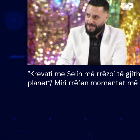
çmimin e madh prej 100
mijë eurosh
“Krevati me Selin më rrëzoi të gjit
planet”/ Miri rrëfen momentet më 
bukura në shtëpinë e BB VIP: Do 
mungojë zilja e mëngjesit kur…