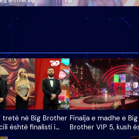
‘Big Brother Vip’
Vip"
i tretë në Big Brother
Finalja e madhe e Big
cili është finalisti i
Brother VIP 5, kush ë
 që lë shtëpinë
banori i parë që lë sh