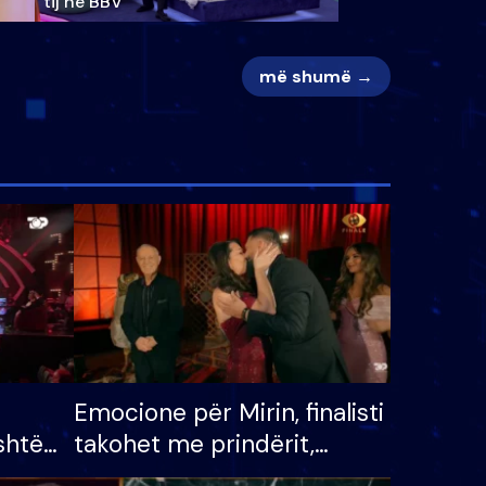
tij në BBV
më shumë →
Emocione për Mirin, finalisti
shtë
takohet me prindërit,
tëpinë
vajzën dhe bashkëshorten: