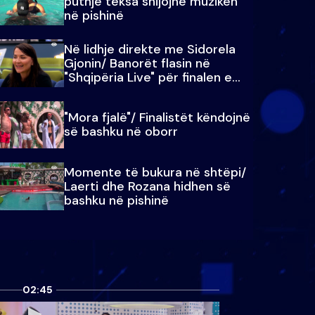
puthje teksa shijojnë muzikën
në pishinë
Në lidhje direkte me Sidorela
Gjonin/ Banorët flasin në
"Shqipëria Live" për finalen e
madhe
"Mora fjalë"/ Finalistët këndojnë
së bashku në oborr
Momente të bukura në shtëpi/
Laerti dhe Rozana hidhen së
bashku në pishinë
02:45