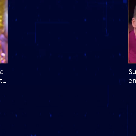
dhe humb mundësinë
të fituar çmimin e m
ha
Su
të
em
më
në
nu