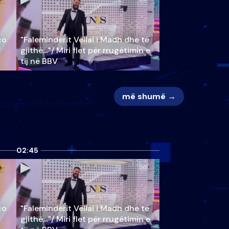
ço
"Faleminderit Vëllai i Madh dhe të
gjithë…"/ Miri flet për rrugëtimin e
tij në BBV
më shumë →
02:45
ço
"Faleminderit Vëllai i Madh dhe të
gjithë…"/ Miri flet për rrugëtimin e