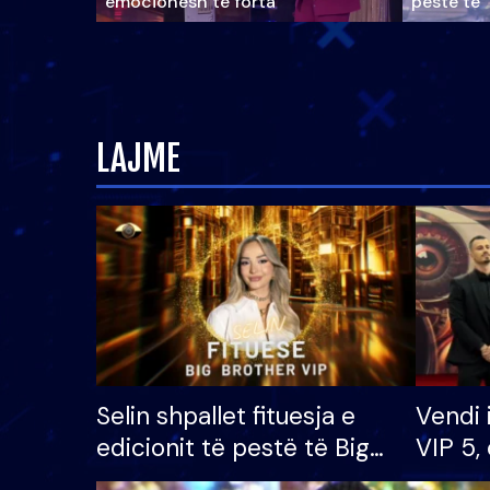
emocionesh të forta
pestë të 
LAJME
Selin shpallet fituesja e
Vendi 
edicionit të pestë të Big
VIP 5, 
Brother VIP, rrëmben
radhës