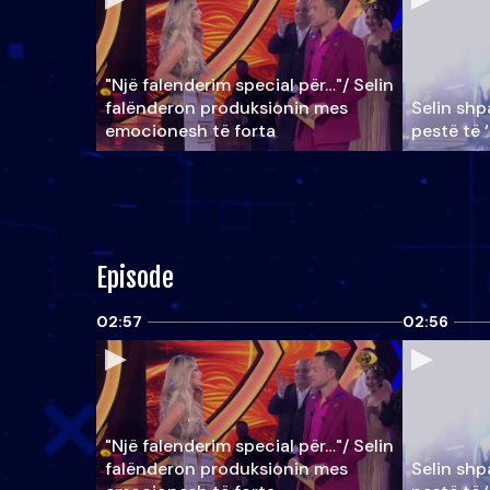
"Një falenderim special për…"/ Selin
falënderon produksionin mes
Selin shpa
emocionesh të forta
pestë të 
Episode
02:57
02:56
"Një falenderim special për…"/ Selin
falënderon produksionin mes
Selin shpa