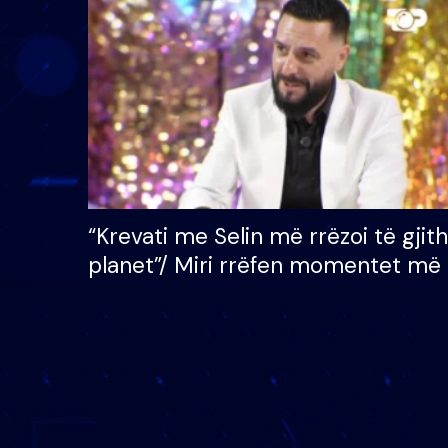
çmimin e madh prej 100
mijë eurosh
“Krevati me Selin më rrëzoi të gjit
planet”/ Miri rrëfen momentet më 
bukura në shtëpinë e BB VIP: Do 
mungojë zilja e mëngjesit kur…