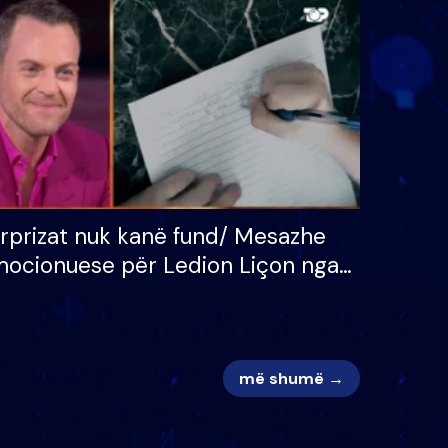
 për
S’kemi ndonjë letër divorci
adh
apo jo?
rprizat nuk kanë fund/ Mesazhe
ocionuese për Ledion Liçon nga
na dhe fëmijët e tij, moderatori
k i mban dot lotët: Nuk meritoj…
më shumë →