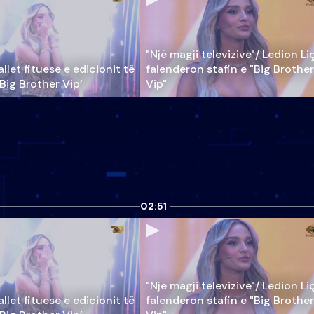
"Një magji televizive"/ Ledion Li
llet fituese e edicionit të
falenderon stafin e "Big Brother
‘Big Brother Vip’
Vip"
02:51
"Një magji televizive"/ Ledion Li
llet fituese e edicionit të
falenderon stafin e "Big Brother