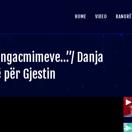
HOME
VIDEO
BANORË
e ngacmimeve…”/ Danja
 për Gjestin