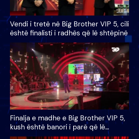
Vendi i tretë në Big Brother VIP 5, cili
është finalisti i radhës që lë shtëpinë
Finalja e madhe e Big Brother VIP 5,
kush është banori i parë që lë
shtëpinë dhe humb mundësinë për