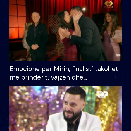
të fituar çmimin e madh
Emocione për Mirin, finalisti takohet
me prindërit, vajzën dhe
bashkëshorten: S’kemi ndonjë letër
divorci apo jo?