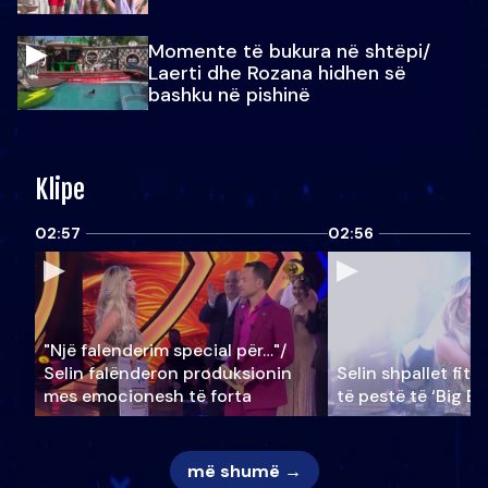
Momente të bukura në shtëpi/
Laerti dhe Rozana hidhen së
bashku në pishinë
Klipe
02:57
02:56
"Një falenderim special për…"/
Selin falënderon produksionin
Selin shpallet fitu
mes emocionesh të forta
të pestë të ‘Big Br
më shumë →