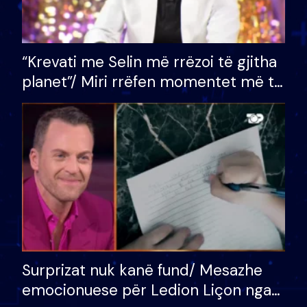
“Krevati me Selin më rrëzoi të gjitha
planet”/ Miri rrëfen momentet më të
bukura në shtëpinë e BB VIP: Do më
mungojë zilja e mëngjesit kur…
Surprizat nuk kanë fund/ Mesazhe
emocionuese për Ledion Liçon nga