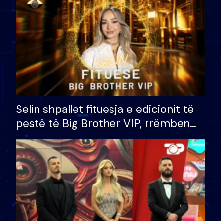
Selin shpallet fituesja e edicionit të
pestë të Big Brother VIP, rrëmben
çmimin e madh prej 100 mijë eurosh