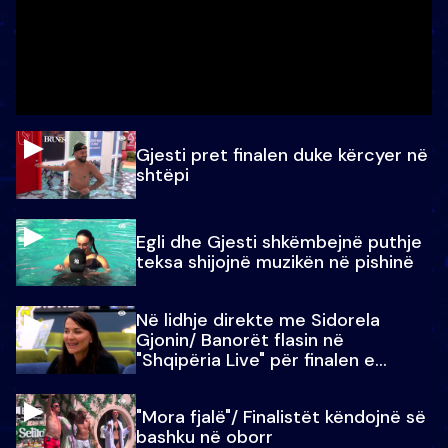
Gjesti pret finalen duke kërcyer në
shtëpi
Egli dhe Gjesti shkëmbejnë puthje
teksa shijojnë muzikën në pishinë
Në lidhje direkte me Sidorela
Gjonin/ Banorët flasin në
"Shqipëria Live" për finalen e
madhe
"Mora fjalë"/ Finalistët këndojnë së
bashku në oborr