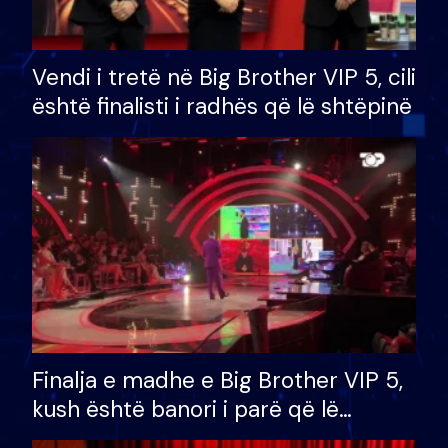
Vendi i tretë në Big Brother VIP 5, cili
është finalisti i radhës që lë shtëpinë
Finalja e madhe e Big Brother VIP 5,
kush është banori i parë që lë
shtëpinë dhe humb mundësinë për