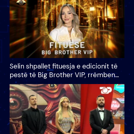
Selin shpallet fituesja e edicionit të
pestë të Big Brother VIP, rrëmben
çmimin e madh prej 100 mijë eurosh