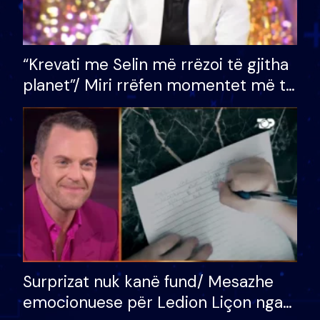
“Krevati me Selin më rrëzoi të gjitha
planet”/ Miri rrëfen momentet më të
bukura në shtëpinë e BB VIP: Do më
mungojë zilja e mëngjesit kur…
Surprizat nuk kanë fund/ Mesazhe
emocionuese për Ledion Liçon nga