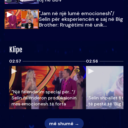
"Jam në një lumë emocionesh"/
Selin për eksperiencën e saj në Big
Brother: Rrugëtimi më unik…
Klipe
02:57
02:56
"Një falenderim special për…"/
Selin falënderon produksionin
Selin shpallet fitu
mes emocionesh të forta
të pestë të ‘Big Br
më shumë →