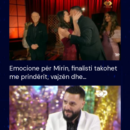
të fituar çmimin e madh
Emocione për Mirin, finalisti takohet
me prindërit, vajzën dhe
bashkëshorten: S’kemi ndonjë letër
divorci apo jo?