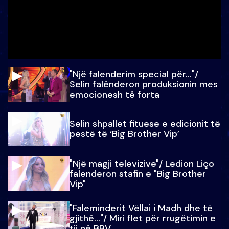
"Një falenderim special për…"/
Selin falënderon produksionin mes
emocionesh të forta
Selin shpallet fituese e edicionit të
pestë të ‘Big Brother Vip’
"Një magji televizive"/ Ledion Liço
falenderon stafin e "Big Brother
Vip"
"Faleminderit Vëllai i Madh dhe të
gjithë…"/ Miri flet për rrugëtimin e
tij në BBV