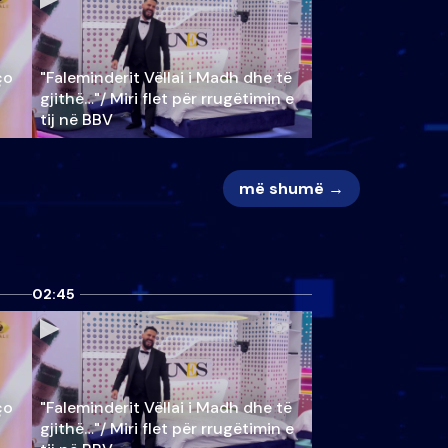
ço
"Faleminderit Vëllai i Madh dhe të
gjithë…"/ Miri flet për rrugëtimin e
tij në BBV
më shumë →
02:45
ço
"Faleminderit Vëllai i Madh dhe të
gjithë…"/ Miri flet për rrugëtimin e