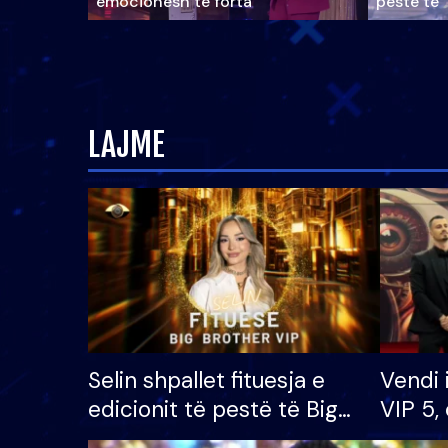
emocionesh të forta
pestë të 
LAJME
Selin shpallet fituesja e
Vendi 
edicionit të pestë të Big
VIP 5, 
Brother VIP, rrëmben
radhës