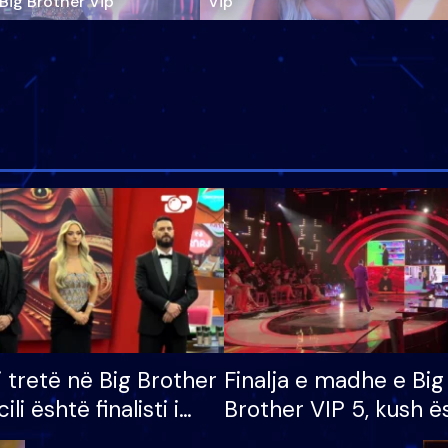
‘Big Brother Vip’
Vip"
i tretë në Big Brother
Finalja e madhe e Big
cili është finalisti i
Brother VIP 5, kush ë
 që lë shtëpinë
banori i parë që lë sh