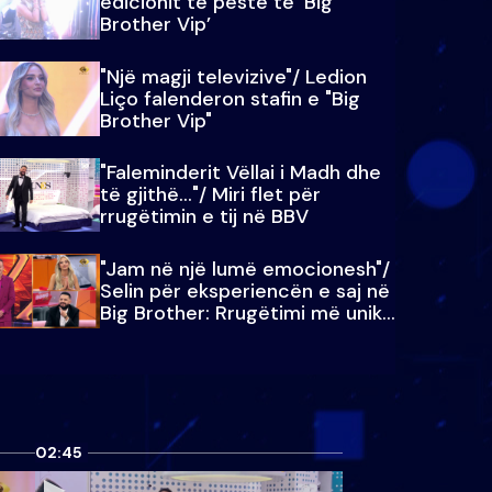
edicionit të pestë të ‘Big
Brother Vip’
"Një magji televizive"/ Ledion
Liço falenderon stafin e "Big
Brother Vip"
"Faleminderit Vëllai i Madh dhe
të gjithë…"/ Miri flet për
rrugëtimin e tij në BBV
"Jam në një lumë emocionesh"/
Selin për eksperiencën e saj në
Big Brother: Rrugëtimi më unik…
02:45