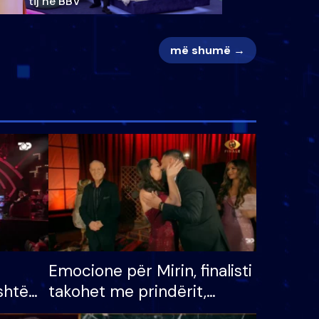
tij në BBV
më shumë →
Emocione për Mirin, finalisti
shtë
takohet me prindërit,
tëpinë
vajzën dhe bashkëshorten: