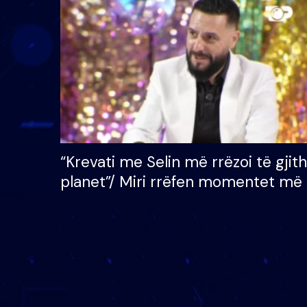
çmimin e madh prej 100
mijë eurosh
“Krevati me Selin më rrëzoi të gjit
planet”/ Miri rrëfen momentet më 
bukura në shtëpinë e BB VIP: Do 
mungojë zilja e mëngjesit kur…