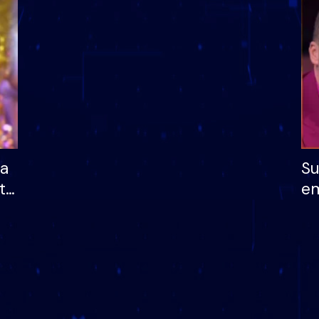
dhe humb mundësinë
të fituar çmimin e m
ha
Su
të
em
më
në
nu