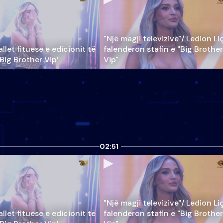
"Një magji televizive"/ Ledion Li
llet fituese e edicionit të
falenderon stafin e "Big Brother
‘Big Brother Vip’
Vip"
02:51
"Një magji televizive"/ Ledion Li
llet fituese e edicionit të
falenderon stafin e "Big Brother