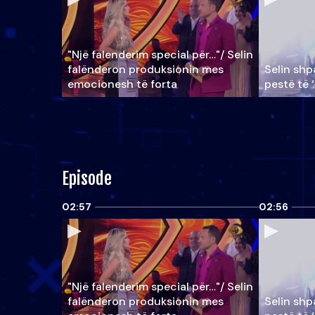
"Një falenderim special për…"/ Selin
falënderon produksionin mes
Selin shpa
emocionesh të forta
pestë të 
Episode
02:57
02:56
"Një falenderim special për…"/ Selin
falënderon produksionin mes
Selin shpa