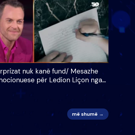
 për
S’kemi ndonjë letër divorci
adh
apo jo?
rprizat nuk kanë fund/ Mesazhe
ocionuese për Ledion Liçon nga
na dhe fëmijët e tij, moderatori
k i mban dot lotët: Nuk meritoj…
më shumë →