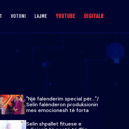
YOUTUBE
DIGITALB
T
VOTONI
LAJME
"Një falenderim special për…"/
Selin falënderon produksionin
mes emocionesh të forta
Selin shpallet fituese e