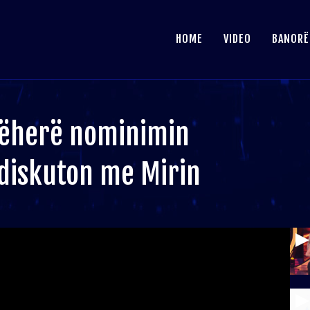
HOME
VIDEO
BANORË
jëherë nominimin
 diskuton me Mirin