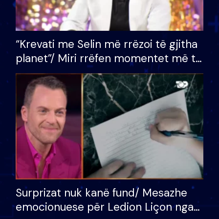
“Krevati me Selin më rrëzoi të gjitha
planet”/ Miri rrëfen momentet më të
bukura në shtëpinë e BB VIP: Do më
mungojë zilja e mëngjesit kur…
Surprizat nuk kanë fund/ Mesazhe
emocionuese për Ledion Liçon nga