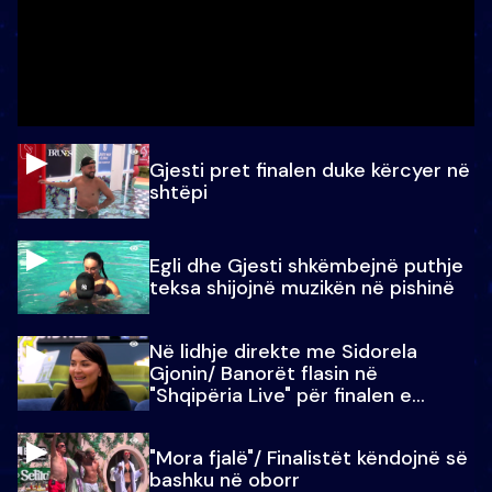
Gjesti pret finalen duke kërcyer në
shtëpi
Egli dhe Gjesti shkëmbejnë puthje
teksa shijojnë muzikën në pishinë
Në lidhje direkte me Sidorela
Gjonin/ Banorët flasin në
"Shqipëria Live" për finalen e
madhe
"Mora fjalë"/ Finalistët këndojnë së
bashku në oborr