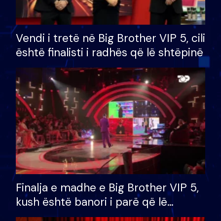
Vendi i tretë në Big Brother VIP 5, cili
është finalisti i radhës që lë shtëpinë
Finalja e madhe e Big Brother VIP 5,
kush është banori i parë që lë
shtëpinë dhe humb mundësinë për