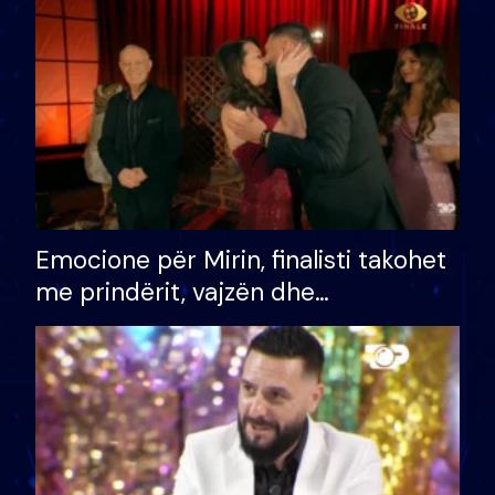
të fituar çmimin e madh
Emocione për Mirin, finalisti takohet
me prindërit, vajzën dhe
bashkëshorten: S’kemi ndonjë letër
divorci apo jo?