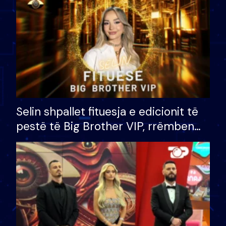
Selin shpallet fituesja e edicionit të
pestë të Big Brother VIP, rrëmben
çmimin e madh prej 100 mijë eurosh