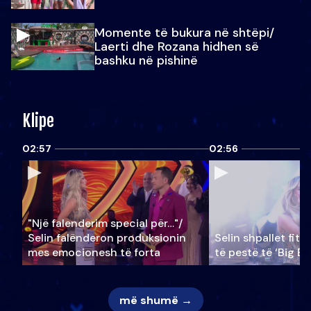
Momente të bukura në shtëpi/
Laerti dhe Rozana hidhen së
bashku në pishinë
Klipe
02:57
02:56
"Një falenderim special për…"/
Selin falënderon produksionin
Selin shpallet fitu
mes emocionesh të forta
të pestë të ‘Big Br
më shumë →