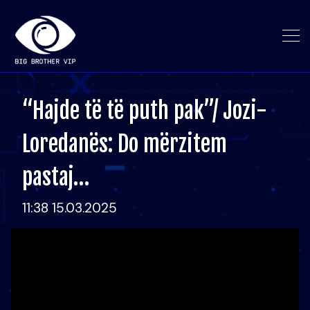
“Hajde të të puth pak”/ Jozi-
Loredanës: Do mërzitem
pastaj…
11:38 15.03.2025