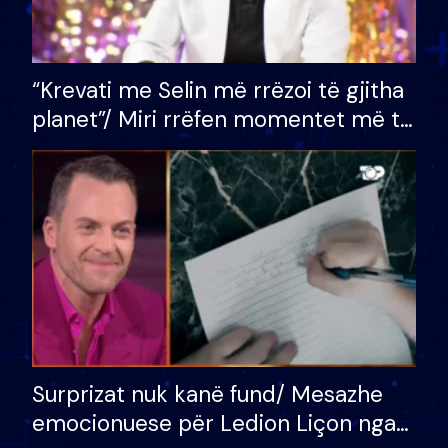
“Krevati me Selin më rrëzoi të gjitha
planet”/ Miri rrëfen momentet më të
bukura në shtëpinë e BB VIP: Do më
mungojë zilja e mëngjesit kur…
Surprizat nuk kanë fund/ Mesazhe
emocionuese për Ledion Liçon nga