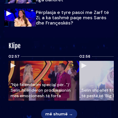
Përplasja e tyre pasoi me Zarf të
Zi, a ka tashmë paqe mes Sarës
dhe Françeskës?
Klipe
02:57
02:56
"Një falenderim special për…"/
Selin falënderon produksionin
Selin shpallet fitu
mes emocionesh të forta
të pestë të ‘Big Br
më shumë →