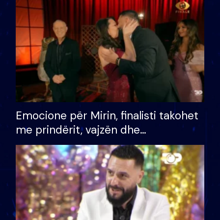
të fituar çmimin e madh
Emocione për Mirin, finalisti takohet
me prindërit, vajzën dhe
bashkëshorten: S’kemi ndonjë letër
divorci apo jo?