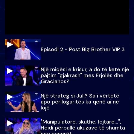
Episodi 2 - Post Big Brother VIP 3
Një miqësi e krisur, a do të ketë një
pajtim "gjakrash" mes Erjolës dhe
Gracianos?
Një strateg si Juli? Sa i vërtetë
apo përllogaritës ka qenë ai në
lojë
"Manipulatore, skuthe, lojtare...",
Heidi përballë akuzave të shumta
nga banorët