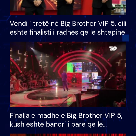
Vendi i tretë në Big Brother VIP 5, cili
është finalisti i radhës që lë shtëpinë
Finalja e madhe e Big Brother VIP 5,
kush është banori i parë që lë
shtëpinë dhe humb mundësinë për