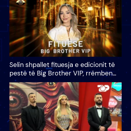
Selin shpallet fituesja e edicionit të
pestë të Big Brother VIP, rrëmben
çmimin e madh prej 100 mijë eurosh