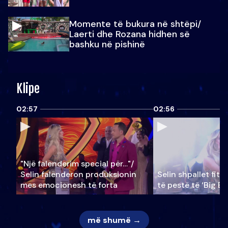
Momente të bukura në shtëpi/
Laerti dhe Rozana hidhen së
bashku në pishinë
Klipe
02:57
02:56
"Një falenderim special për…"/
Selin falënderon produksionin
Selin shpallet fitu
mes emocionesh të forta
të pestë të ‘Big Br
më shumë →