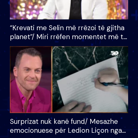
“Krevati me Selin më rrëzoi të gjitha
planet”/ Miri rrëfen momentet më të
bukura në shtëpinë e BB VIP: Do më
mungojë zilja e mëngjesit kur…
Surprizat nuk kanë fund/ Mesazhe
emocionuese për Ledion Liçon nga