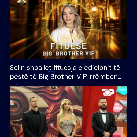
Selin shpallet fituesja e edicionit të
pestë të Big Brother VIP, rrëmben
çmimin e madh prej 100 mijë eurosh