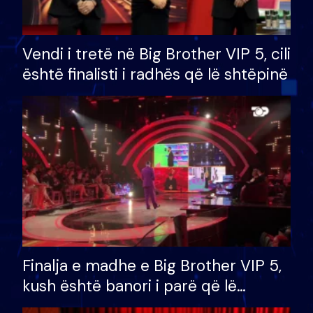
Vendi i tretë në Big Brother VIP 5, cili
është finalisti i radhës që lë shtëpinë
Finalja e madhe e Big Brother VIP 5,
kush është banori i parë që lë
shtëpinë dhe humb mundësinë për