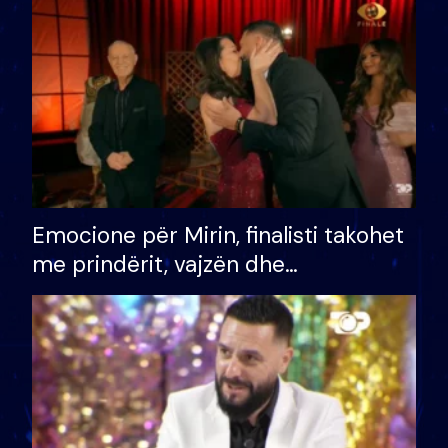
të fituar çmimin e madh
Emocione për Mirin, finalisti takohet
me prindërit, vajzën dhe
bashkëshorten: S’kemi ndonjë letër
divorci apo jo?