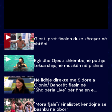
Gjesti pret finalen duke kërcyer në
shtëpi
Egli dhe Gjesti shkëmbejnë puthje
teksa shijojnë muzikën në pishinë
Në lidhje direkte me Sidorela
Gjonin/ Banorët flasin në
"Shqipëria Live" për finalen e
madhe
"Mora fjalë"/ Finalistët këndojnë së
bashku në oborr