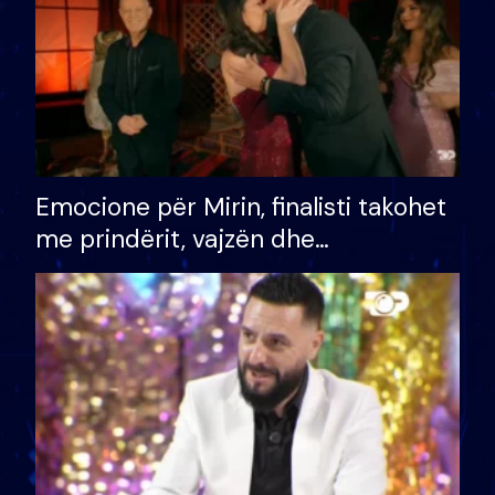
Emocione për Mirin, finalisti takohet
me prindërit, vajzën dhe
bashkëshorten: S’kemi ndonjë letër
divorci apo jo?