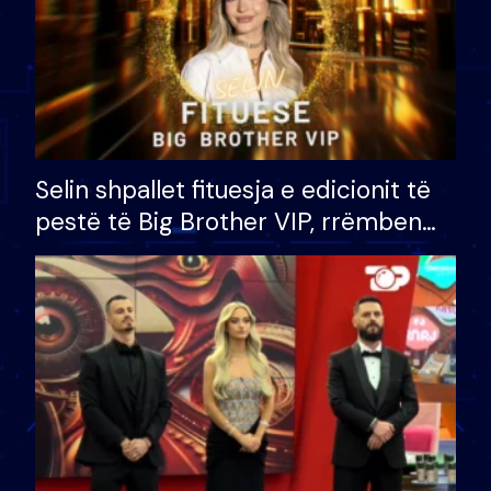
Selin shpallet fituesja e edicionit të
pestë të Big Brother VIP, rrëmben
çmimin e madh prej 100 mijë eurosh