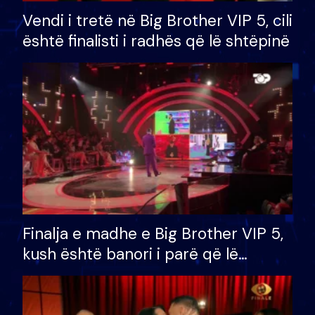
Vendi i tretë në Big Brother VIP 5, cili
është finalisti i radhës që lë shtëpinë
Finalja e madhe e Big Brother VIP 5,
kush është banori i parë që lë
shtëpinë dhe humb mundësinë për
të fituar çmimin e madh