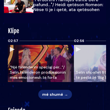
pafund…"/ Heidi qetëson Romeon:
Nëse ti je i qetë, ata qetësohen
Klipe
02:57
02:56
"Një falenderim special për…"/
Selin falënderon produksionin
Selin shpallet fitu
mes emocionesh të forta
të pestë të ‘Big Br
më shumë →