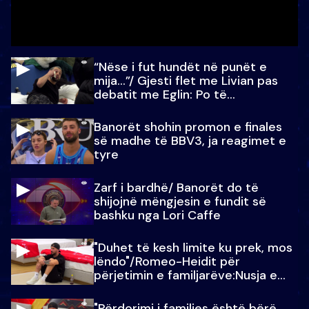
“Nëse i fut hundët në punët e
mija…”/ Gjesti flet me Livian pas
debatit me Eglin: Po të
paralajmëroj
Banorët shohin promon e finales
së madhe të BBV3, ja reagimet e
tyre
Zarf i bardhë/ Banorët do të
shijojnë mëngjesin e fundit së
bashku nga Lori Caffe
"Duhet të kesh limite ku prek, mos
lëndo"/Romeo-Heidit për
përjetimin e familjarëve:Nusja e
Julit…
"Përdorimi i familjes është bërë