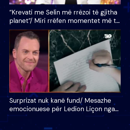
“Krevati me Selin më rrëzoi të gjitha
planet”/ Miri rrëfen momentet më të
bukura në shtëpinë e BB VIP: Do më
mungojë zilja e mëngjesit kur…
Surprizat nuk kanë fund/ Mesazhe
emocionuese për Ledion Liçon nga
nëna dhe fëmijët e tij, moderatori
nuk i mban dot lotët: Nuk meritoj…