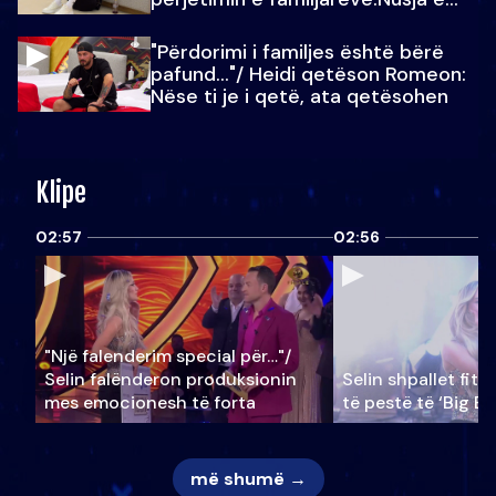
Julit…
"Përdorimi i familjes është bërë
pafund…"/ Heidi qetëson Romeon:
Nëse ti je i qetë, ata qetësohen
Klipe
02:57
02:56
"Një falenderim special për…"/
Selin falënderon produksionin
Selin shpallet fitu
mes emocionesh të forta
të pestë të ‘Big Br
më shumë →