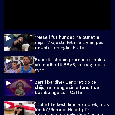
“Nëse i fut hundët në punët e
mija…”/ Gjesti flet me Livian pas
debatit me Eglin: Po të
paralajmëroj
Banorët shohin promon e finales
së madhe të BBV3, ja reagimet e
tyre
Zarf i bardhë/ Banorët do të
shijojnë mëngjesin e fundit së
bashku nga Lori Caffe
"Duhet të kesh limite ku prek, mos
lëndo"/Romeo-Heidit për
përjetimin e familjarëve:Nusja e