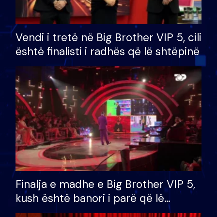
Vendi i tretë në Big Brother VIP 5, cili
është finalisti i radhës që lë shtëpinë
Finalja e madhe e Big Brother VIP 5,
kush është banori i parë që lë
shtëpinë dhe humb mundësinë për