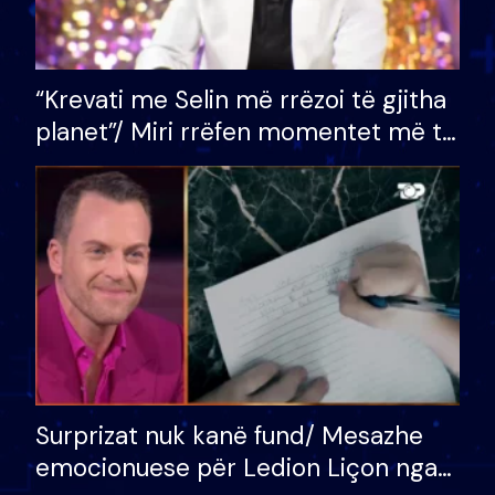
“Krevati me Selin më rrëzoi të gjitha
planet”/ Miri rrëfen momentet më të
bukura në shtëpinë e BB VIP: Do më
mungojë zilja e mëngjesit kur…
Surprizat nuk kanë fund/ Mesazhe
emocionuese për Ledion Liçon nga