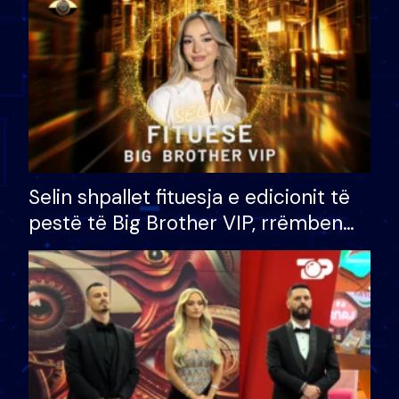
Selin shpallet fituesja e edicionit të
pestë të Big Brother VIP, rrëmben
çmimin e madh prej 100 mijë eurosh