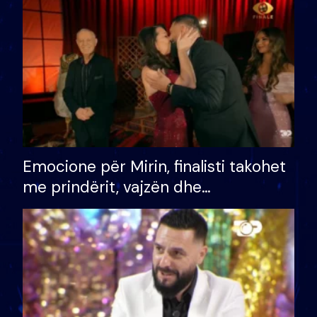
të fituar çmimin e madh
Emocione për Mirin, finalisti takohet
me prindërit, vajzën dhe
bashkëshorten: S’kemi ndonjë letër
divorci apo jo?