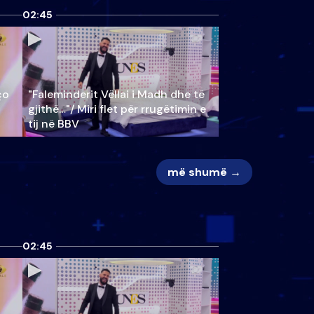
02:45
ço
"Faleminderit Vëllai i Madh dhe të
gjithë…"/ Miri flet për rrugëtimin e
tij në BBV
më shumë →
02:45