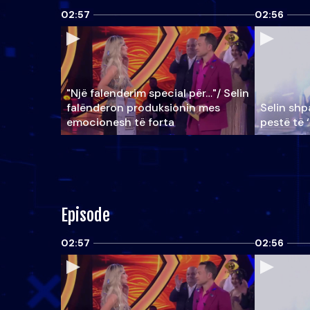
02:57
02:56
"Një falenderim special për…"/ Selin
falënderon produksionin mes
Selin shpa
emocionesh të forta
pestë të 
Episode
02:57
02:56