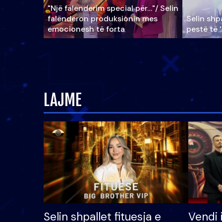
"Një falenderim special për…"/ Selin
falënderon produksionin mes
Selin shpa
emocionesh të forta
pestë të 
LAJME
Selin shpallet fituesja e
Vendi 