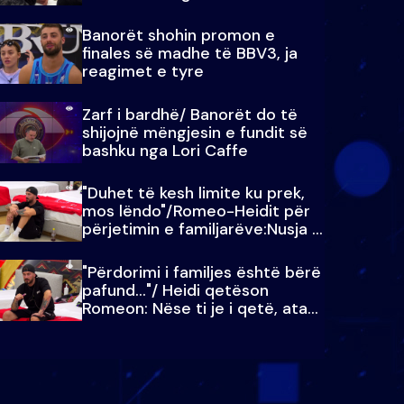
paralajmëroj
Banorët shohin promon e
finales së madhe të BBV3, ja
reagimet e tyre
Zarf i bardhë/ Banorët do të
shijojnë mëngjesin e fundit së
bashku nga Lori Caffe
"Duhet të kesh limite ku prek,
mos lëndo"/Romeo-Heidit për
përjetimin e familjarëve:Nusja e
Julit…
"Përdorimi i familjes është bërë
pafund…"/ Heidi qetëson
Romeon: Nëse ti je i qetë, ata
qetësohen