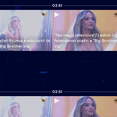
02:51
"Një magji televizive"/ Ledion Li
llet fituese e edicionit të
falenderon stafin e "Big Brother
‘Big Brother Vip’
Vip"
02:51