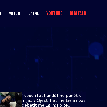
YOUTUBE
DIGITALB
T
VOTONI
LAJME
“Nëse i fut hundët në punët e
mija…”/ Gjesti flet me Livian pas
debatit me Eglin: Po të