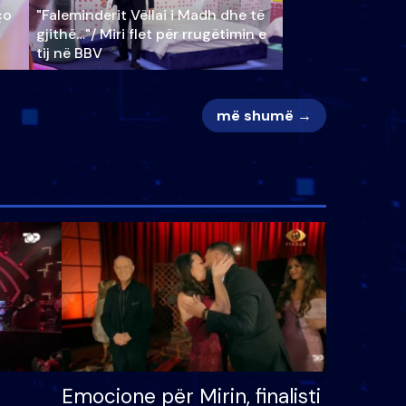
ço
"Faleminderit Vëllai i Madh dhe të
gjithë…"/ Miri flet për rrugëtimin e
tij në BBV
më shumë →
Emocione për Mirin, finalisti