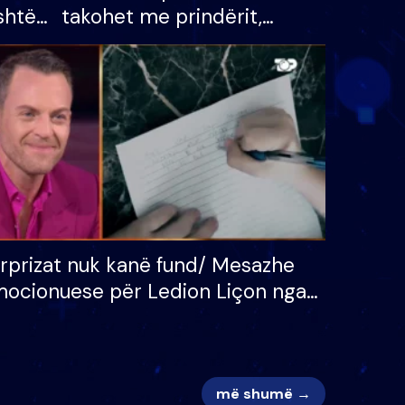
shtë
takohet me prindërit,
tëpinë
vajzën dhe bashkëshorten:
 për
S’kemi ndonjë letër divorci
adh
apo jo?
rprizat nuk kanë fund/ Mesazhe
ocionuese për Ledion Liçon nga
na dhe fëmijët e tij, moderatori
k i mban dot lotët: Nuk meritoj…
më shumë →