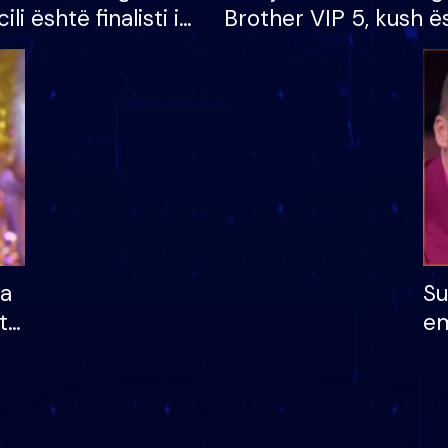
cili është finalisti i
Brother VIP 5, kush ë
 që lë shtëpinë
banori i parë që lë sh
dhe humb mundësinë
të fituar çmimin e m
ha
Su
të
em
më
në
nu