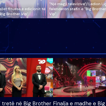
"Një magji televizive"/ Ledion Li
llet fituese e edicionit të
falenderon stafin e "Big Brother
‘Big Brother Vip’
Vip"
i tretë në Big Brother
Finalja e madhe e Big