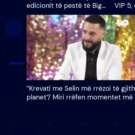
edicionit të pestë të Big
VIP 5, 
Brother VIP, rrëmben
radhës
çmimin e madh prej 100
mijë eurosh
“Krevati me Selin më rrëzoi të gjit
planet”/ Miri rrëfen momentet më 
bukura në shtëpinë e BB VIP: Do 
mungojë zilja e mëngjesit kur…