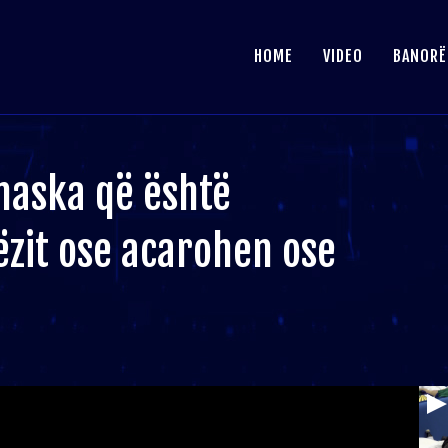
HOME
VIDEO
BANORË
maska që është
ëzit ose acarohen ose