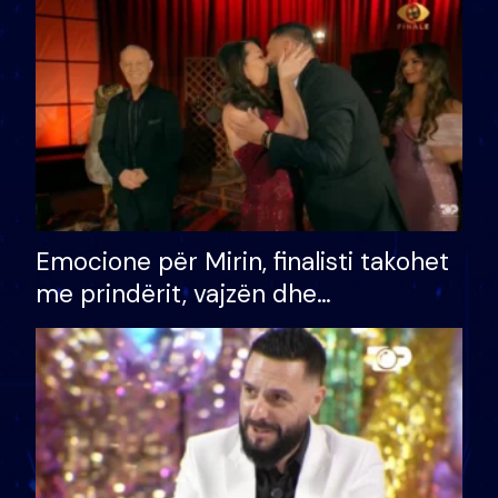
të fituar çmimin e madh
Emocione për Mirin, finalisti takohet
me prindërit, vajzën dhe
bashkëshorten: S’kemi ndonjë letër
divorci apo jo?