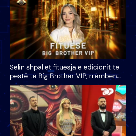
Selin shpallet fituesja e edicionit të
pestë të Big Brother VIP, rrëmben
çmimin e madh prej 100 mijë eurosh