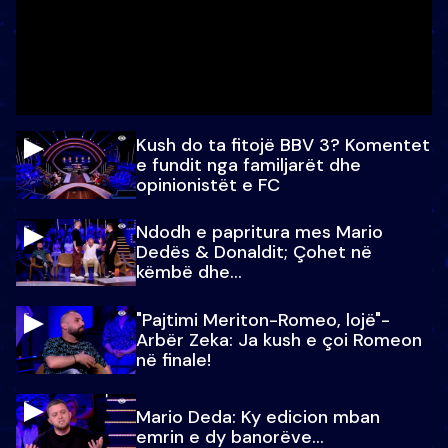
Kush do ta fitojë BBV 3? Komentet
e fundit nga familjarët dhe
opinionistët e FC
Ndodh e papritura mes Mario
Dedës & Donaldit; Çohet në
këmbë dhe...
"Pajtimi Meriton-Romeo, lojë"-
Arbër Zeka: Ja kush e çoi Romeon
në finale!
Mario Deda: Ky edicion mban
emrin e dy banorëve...