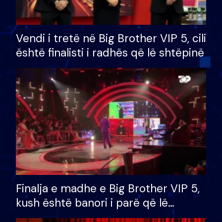
Vendi i tretë në Big Brother VIP 5, cili
është finalisti i radhës që lë shtëpinë
Finalja e madhe e Big Brother VIP 5,
kush është banori i parë që lë
shtëpinë dhe humb mundësinë për