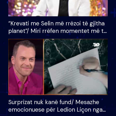
“Krevati me Selin më rrëzoi të gjitha
planet”/ Miri rrëfen momentet më të
bukura në shtëpinë e BB VIP: Do më
mungojë zilja e mëngjesit kur…
Surprizat nuk kanë fund/ Mesazhe
emocionuese për Ledion Liçon nga