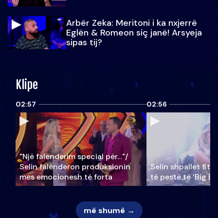
Arbër Zeka: Meritoni i ka nxjerrë
Eglën & Romeon siç janë! Arsyeja
sipas tij?
Klipe
02:57
02:56
"Një falenderim special për…"/
Selin falënderon produksionin
Selin shpallet fitu
mes emocionesh të forta
të pestë të ‘Big Br
më shumë →