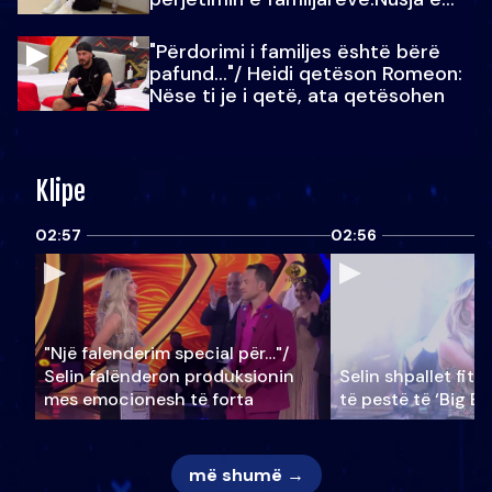
Julit…
"Përdorimi i familjes është bërë
pafund…"/ Heidi qetëson Romeon:
Nëse ti je i qetë, ata qetësohen
Klipe
02:57
02:56
"Një falenderim special për…"/
Selin falënderon produksionin
Selin shpallet fitu
mes emocionesh të forta
të pestë të ‘Big Br
më shumë →