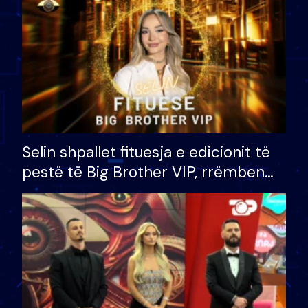
Selin shpallet fituesja e edicionit të
pestë të Big Brother VIP, rrëmben
çmimin e madh prej 100 mijë eurosh