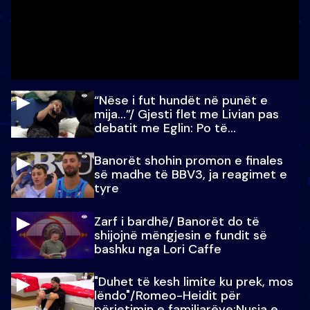
“Nëse i fut hundët në punët e
mija…”/ Gjesti flet me Livian pas
debatit me Eglin: Po të
paralajmëroj
Banorët shohin promon e finales
së madhe të BBV3, ja reagimet e
tyre
Zarf i bardhë/ Banorët do të
shijojnë mëngjesin e fundit së
bashku nga Lori Caffe
"Duhet të kesh limite ku prek, mos
lëndo"/Romeo-Heidit për
përjetimin e familjarëve:Nusja e