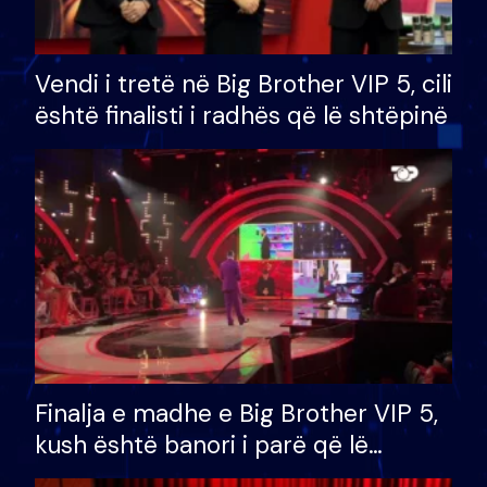
Vendi i tretë në Big Brother VIP 5, cili
është finalisti i radhës që lë shtëpinë
Finalja e madhe e Big Brother VIP 5,
kush është banori i parë që lë
shtëpinë dhe humb mundësinë për