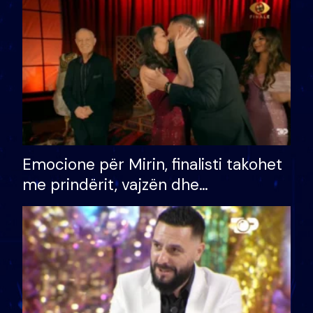
të fituar çmimin e madh
Emocione për Mirin, finalisti takohet
me prindërit, vajzën dhe
bashkëshorten: S’kemi ndonjë letër
divorci apo jo?