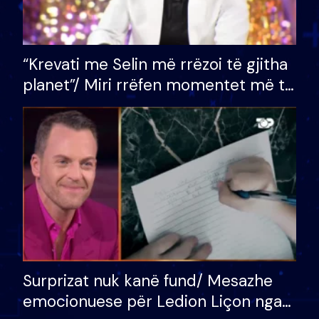
“Krevati me Selin më rrëzoi të gjitha
planet”/ Miri rrëfen momentet më të
bukura në shtëpinë e BB VIP: Do më
mungojë zilja e mëngjesit kur…
Surprizat nuk kanë fund/ Mesazhe
emocionuese për Ledion Liçon nga