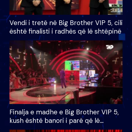
Vendi i tretë në Big Brother VIP 5, cili
është finalisti i radhës që lë shtëpinë
Finalja e madhe e Big Brother VIP 5,
kush është banori i parë që lë
shtëpinë dhe humb mundësinë për