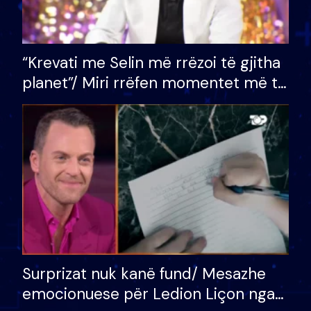
“Krevati me Selin më rrëzoi të gjitha
planet”/ Miri rrëfen momentet më të
bukura në shtëpinë e BB VIP: Do më
mungojë zilja e mëngjesit kur…
Surprizat nuk kanë fund/ Mesazhe
emocionuese për Ledion Liçon nga