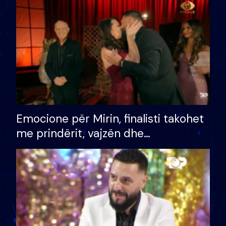
të fituar çmimin e madh
Emocione për Mirin, finalisti takohet
me prindërit, vajzën dhe
bashkëshorten: S’kemi ndonjë letër
divorci apo jo?