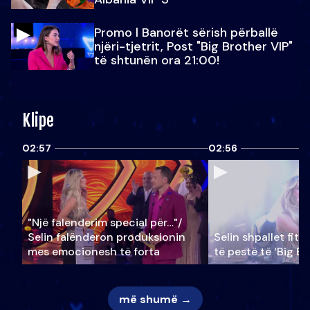
Promo l Banorët sërish përballë
njëri-tjetrit, Post "Big Brother VIP"
të shtunën ora 21:00!
Klipe
02:57
02:56
"Një falenderim special për…"/
Selin falënderon produksionin
Selin shpallet fitu
mes emocionesh të forta
të pestë të ‘Big Br
më shumë →