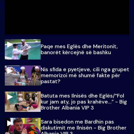
Paqe mes Eglës dhe Meritonit,
banorët kërcejnë së bashku
Nis sfida e pyetjeve, cili nga grupet
memorizoi më shumë fakte për
pastat?
Batuta mes Ilnisës dhe Eglës/“Fol
kur jam aty, jo pas krahëve…” - Big
Brother Albania VIP 3
Sara bisedon me Bardhin pas
diskutimit me Ilnisën - Big Brother
Albania VIP 3