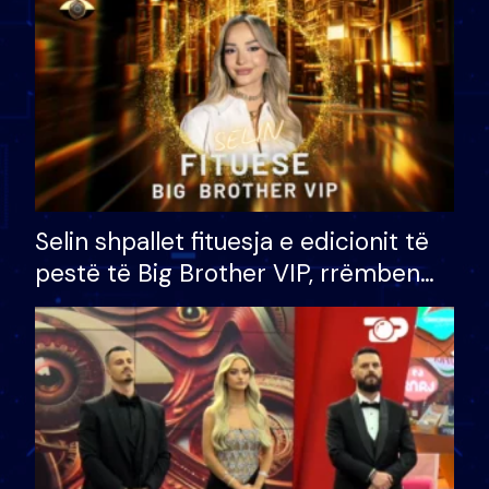
Selin shpallet fituesja e edicionit të
pestë të Big Brother VIP, rrëmben
çmimin e madh prej 100 mijë eurosh