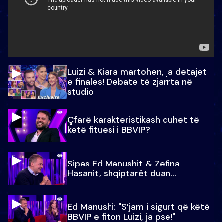
Luizi & Kiara martohen, ja detajet
e finales! Debate të zjarrta në
studio
Çfarë karakteristikash duhet të
ketë fituesi i BBVIP?
Sipas Ed Manushit & Zefina
Hasanit, shqiptarët duan...
Ed Manushi: "S’jam i sigurt që këtë
BBVIP e fiton Luizi, ja pse!"