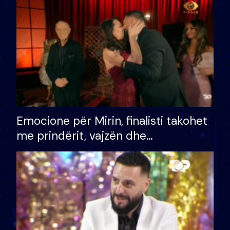
të fituar çmimin e madh
Emocione për Mirin, finalisti takohet
me prindërit, vajzën dhe
bashkëshorten: S’kemi ndonjë letër
divorci apo jo?