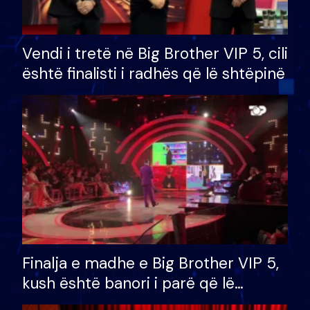
Vendi i tretë në Big Brother VIP 5, cili
është finalisti i radhës që lë shtëpinë
Finalja e madhe e Big Brother VIP 5,
kush është banori i parë që lë
shtëpinë dhe humb mundësinë për