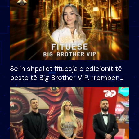
Selin shpallet fituesja e edicionit të
pestë të Big Brother VIP, rrëmben
çmimin e madh prej 100 mijë eurosh