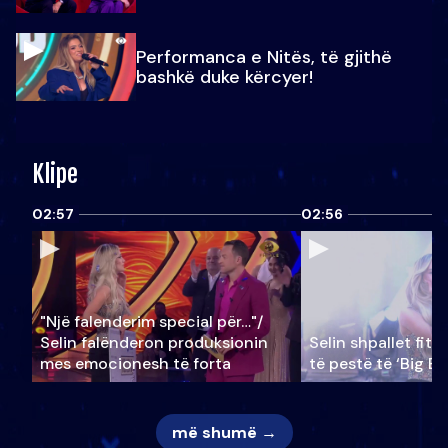
Performanca e Nitës, të gjithë
bashkë duke kërcyer!
Klipe
02:57
02:56
"Një falenderim special për…"/
Selin falënderon produksionin
Selin shpallet fitu
mes emocionesh të forta
të pestë të ‘Big Br
më shumë →