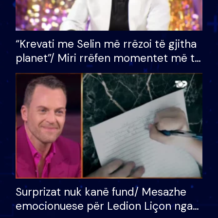
“Krevati me Selin më rrëzoi të gjitha
planet”/ Miri rrëfen momentet më të
bukura në shtëpinë e BB VIP: Do më
mungojë zilja e mëngjesit kur…
Surprizat nuk kanë fund/ Mesazhe
emocionuese për Ledion Liçon nga