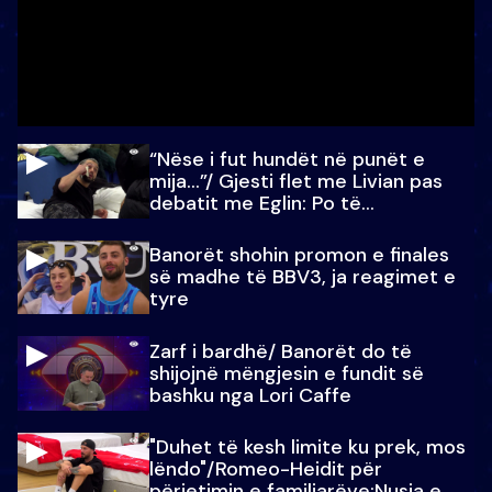
“Nëse i fut hundët në punët e
mija…”/ Gjesti flet me Livian pas
debatit me Eglin: Po të
paralajmëroj
Banorët shohin promon e finales
së madhe të BBV3, ja reagimet e
tyre
Zarf i bardhë/ Banorët do të
shijojnë mëngjesin e fundit së
bashku nga Lori Caffe
"Duhet të kesh limite ku prek, mos
lëndo"/Romeo-Heidit për
përjetimin e familjarëve:Nusja e