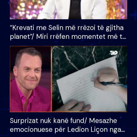
“Krevati me Selin më rrëzoi të gjitha
planet”/ Miri rrëfen momentet më të
bukura në shtëpinë e BB VIP: Do më
mungojë zilja e mëngjesit kur…
Surprizat nuk kanë fund/ Mesazhe
emocionuese për Ledion Liçon nga