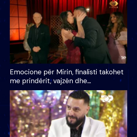
të fituar çmimin e madh
Emocione për Mirin, finalisti takohet
me prindërit, vajzën dhe
bashkëshorten: S’kemi ndonjë letër
divorci apo jo?