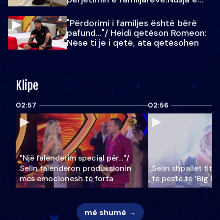
Julit…
"Përdorimi i familjes është bërë
pafund…"/ Heidi qetëson Romeon:
Nëse ti je i qetë, ata qetësohen
Klipe
02:57
02:56
"Një falenderim special për…"/
Selin falënderon produksionin
Selin shpallet fitu
mes emocionesh të forta
të pestë të ‘Big Br
më shumë →