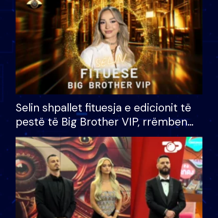
Selin shpallet fituesja e edicionit të
pestë të Big Brother VIP, rrëmben
çmimin e madh prej 100 mijë eurosh