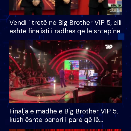
Vendi i tretë në Big Brother VIP 5, cili
është finalisti i radhës që lë shtëpinë
Finalja e madhe e Big Brother VIP 5,
kush është banori i parë që lë
shtëpinë dhe humb mundësinë për