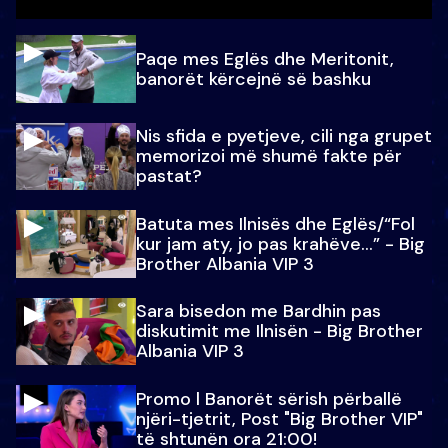
Paqe mes Eglës dhe Meritonit,
banorët kërcejnë së bashku
Nis sfida e pyetjeve, cili nga grupet
memorizoi më shumë fakte për
pastat?
Batuta mes Ilnisës dhe Eglës/“Fol
kur jam aty, jo pas krahëve…” - Big
Brother Albania VIP 3
Sara bisedon me Bardhin pas
diskutimit me Ilnisën - Big Brother
Albania VIP 3
Promo l Banorët sërish përballë
njëri-tjetrit, Post "Big Brother VIP"
të shtunën ora 21:00!