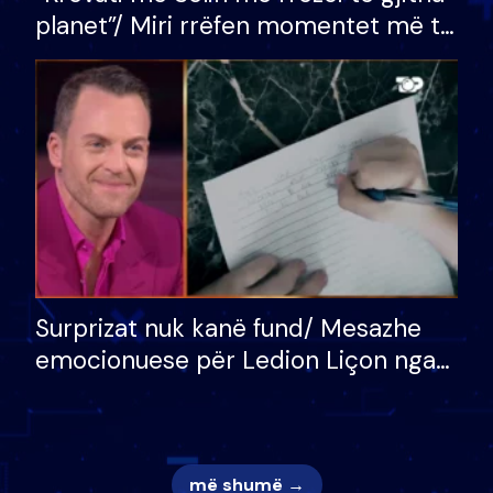
planet”/ Miri rrëfen momentet më të
bukura në shtëpinë e BB VIP: Do më
mungojë zilja e mëngjesit kur…
Surprizat nuk kanë fund/ Mesazhe
emocionuese për Ledion Liçon nga
nëna dhe fëmijët e tij, moderatori
nuk i mban dot lotët: Nuk meritoj…
më shumë →