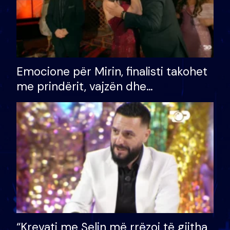
Emocione për Mirin, finalisti takohet
me prindërit, vajzën dhe
bashkëshorten: S’kemi ndonjë letër
divorci apo jo?
“Krevati me Selin më rrëzoi të gjitha