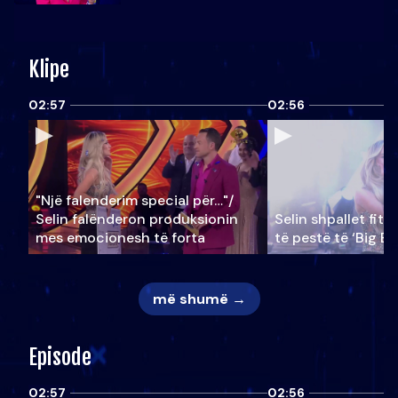
Klipe
02:57
02:56
"Një falenderim special për…"/
Selin falënderon produksionin
Selin shpallet fitu
mes emocionesh të forta
të pestë të ‘Big Br
më shumë →
Episode
02:57
02:56