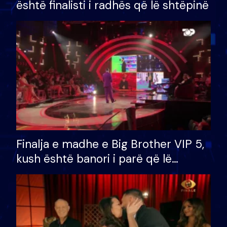
është finalisti i radhës që lë shtëpinë
Finalja e madhe e Big Brother VIP 5,
kush është banori i parë që lë
shtëpinë dhe humb mundësinë për
të fituar çmimin e madh