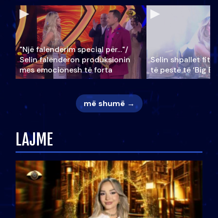
"Një falenderim special për…"/
Selin falënderon produksionin
Selin shpallet fitu
mes emocionesh të forta
të pestë të ‘Big Br
më shumë →
LAJME