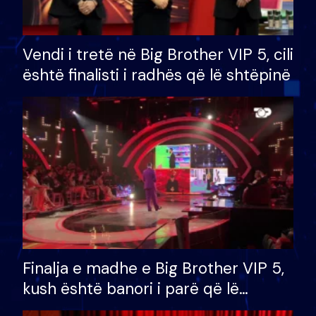
Vendi i tretë në Big Brother VIP 5, cili
është finalisti i radhës që lë shtëpinë
Finalja e madhe e Big Brother VIP 5,
kush është banori i parë që lë
shtëpinë dhe humb mundësinë për