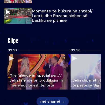
Momente të bukura në shtëpi/
Laerti dhe Rozana hidhen së
bashku në pishinë
Klipe
02:57
02:56
"Një falenderim special për…"/
Selin falënderon produksionin
Selin shpallet fitu
mes emocionesh të forta
të pestë të ‘Big Br
më shumë →