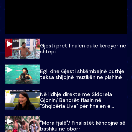
Gjesti pret finalen duke kërcyer në
shtëpi
Egli dhe Gjesti shkëmbejnë puthje
teksa shijojnë muzikën në pishinë
Në lidhje direkte me Sidorela
Gjonin/ Banorët flasin në
"Shqipëria Live" për finalen e
madhe
"Mora fjalë"/ Finalistët këndojnë së
bashku në oborr