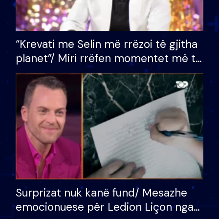
“Krevati me Selin më rrëzoi të gjitha
planet”/ Miri rrëfen momentet më të
bukura në shtëpinë e BB VIP: Do më
mungojë zilja e mëngjesit kur…
Surprizat nuk kanë fund/ Mesazhe
emocionuese për Ledion Liçon nga