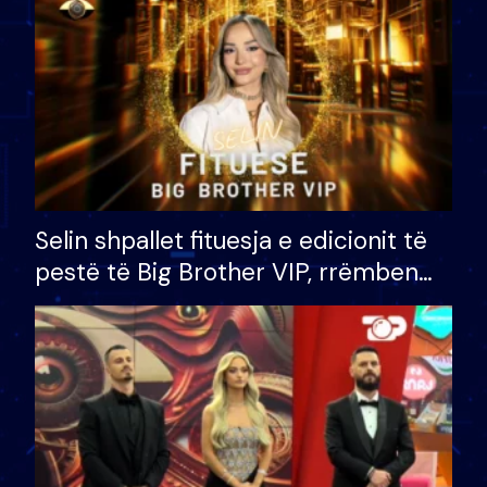
Selin shpallet fituesja e edicionit të
pestë të Big Brother VIP, rrëmben
çmimin e madh prej 100 mijë eurosh