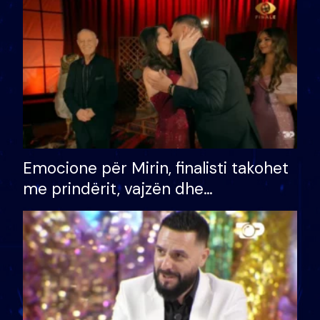
të fituar çmimin e madh
Emocione për Mirin, finalisti takohet
me prindërit, vajzën dhe
bashkëshorten: S’kemi ndonjë letër
divorci apo jo?