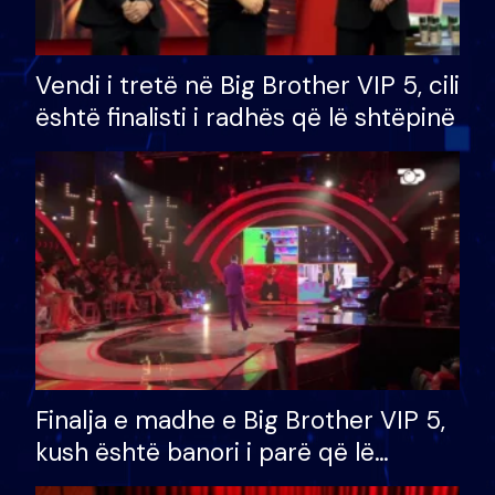
Vendi i tretë në Big Brother VIP 5, cili
është finalisti i radhës që lë shtëpinë
Finalja e madhe e Big Brother VIP 5,
kush është banori i parë që lë
shtëpinë dhe humb mundësinë për