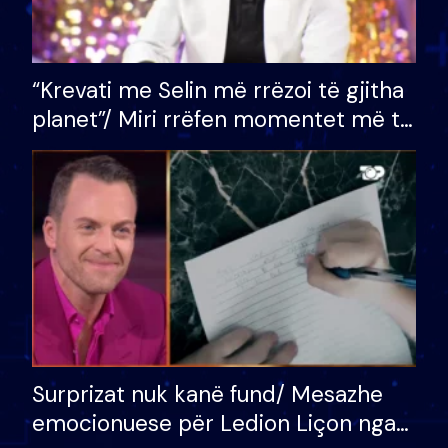
“Krevati me Selin më rrëzoi të gjitha
planet”/ Miri rrëfen momentet më të
bukura në shtëpinë e BB VIP: Do më
mungojë zilja e mëngjesit kur…
Surprizat nuk kanë fund/ Mesazhe
emocionuese për Ledion Liçon nga