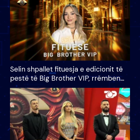
Selin shpallet fituesja e edicionit të
pestë të Big Brother VIP, rrëmben
çmimin e madh prej 100 mijë eurosh