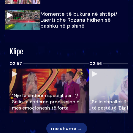
Momente të bukura në shtëpi/
Laerti dhe Rozana hidhen së
bashku në pishinë
Klipe
02:57
02:56
"Një falenderim special për…"/
Selin falënderon produksionin
Selin shpallet fitu
mes emocionesh të forta
të pestë të ‘Big Br
më shumë →