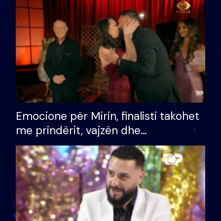
të fituar çmimin e madh
Emocione për Mirin, finalisti takohet
me prindërit, vajzën dhe
bashkëshorten: S’kemi ndonjë letër
divorci apo jo?