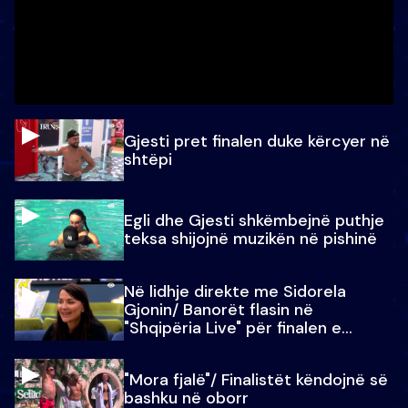
Gjesti pret finalen duke kërcyer në
shtëpi
Egli dhe Gjesti shkëmbejnë puthje
teksa shijojnë muzikën në pishinë
Në lidhje direkte me Sidorela
Gjonin/ Banorët flasin në
"Shqipëria Live" për finalen e
madhe
"Mora fjalë"/ Finalistët këndojnë së
bashku në oborr