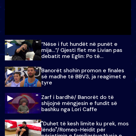
“Nëse i fut hundët në punët e
mija…”/ Gjesti flet me Livian pas
debatit me Eglin: Po të
paralajmëroj
Banorët shohin promon e finales
së madhe të BBV3, ja reagimet e
tyre
Zarf i bardhë/ Banorët do të
shijojnë mëngjesin e fundit së
bashku nga Lori Caffe
"Duhet të kesh limite ku prek, mos
lëndo"/Romeo-Heidit për
përjetimin e familjarëve:Nusja e