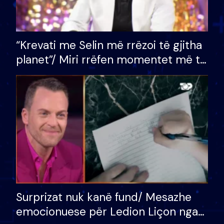
“Krevati me Selin më rrëzoi të gjitha
planet”/ Miri rrëfen momentet më të
bukura në shtëpinë e BB VIP: Do më
mungojë zilja e mëngjesit kur…
Surprizat nuk kanë fund/ Mesazhe
emocionuese për Ledion Liçon nga