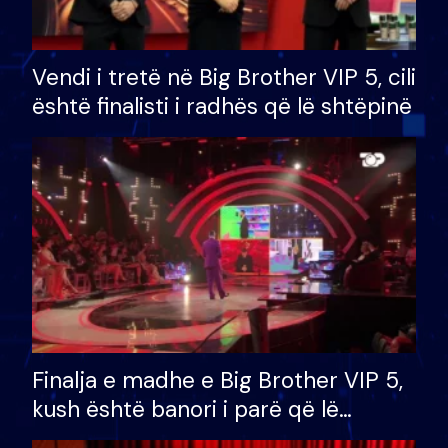
Vendi i tretë në Big Brother VIP 5, cili
është finalisti i radhës që lë shtëpinë
Finalja e madhe e Big Brother VIP 5,
kush është banori i parë që lë
shtëpinë dhe humb mundësinë për