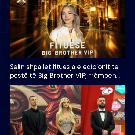
Selin shpallet fituesja e edicionit të
pestë të Big Brother VIP, rrëmben
çmimin e madh prej 100 mijë eurosh