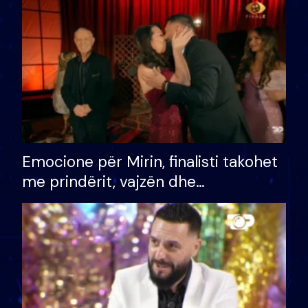
të fituar çmimin e madh
Emocione për Mirin, finalisti takohet
me prindërit, vajzën dhe
bashkëshorten: S’kemi ndonjë letër
divorci apo jo?