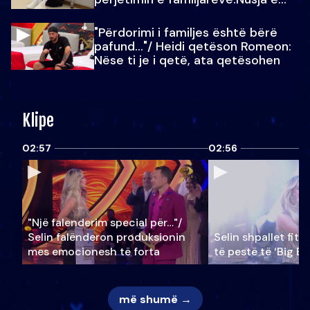
Julit…
"Përdorimi i familjes është bërë
pafund…"/ Heidi qetëson Romeon:
Nëse ti je i qetë, ata qetësohen
Klipe
02:57
02:56
"Një falenderim special për…"/
Selin falënderon produksionin
Selin shpallet fitu
mes emocionesh të forta
të pestë të ‘Big Br
më shumë →