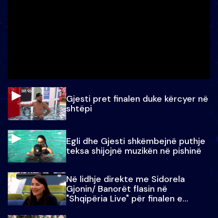
Gjesti pret finalen duke kërcyer në
shtëpi
Egli dhe Gjesti shkëmbejnë puthje
teksa shijojnë muzikën në pishinë
Në lidhje direkte me Sidorela
Gjonin/ Banorët flasin në
"Shqipëria Live" për finalen e
madhe