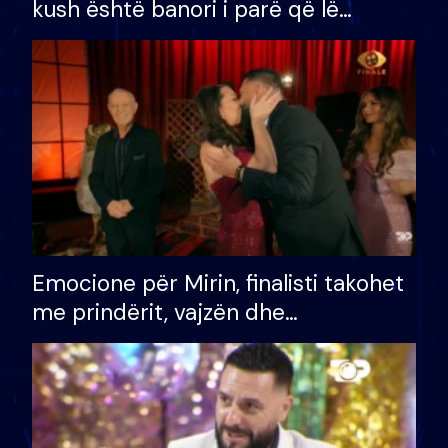
kush është banori i parë që lë
shtëpinë dhe humb mundësinë për
të fituar çmimin e madh
Emocione për Mirin, finalisti takohet
me prindërit, vajzën dhe
bashkëshorten: S’kemi ndonjë letër
divorci apo jo?