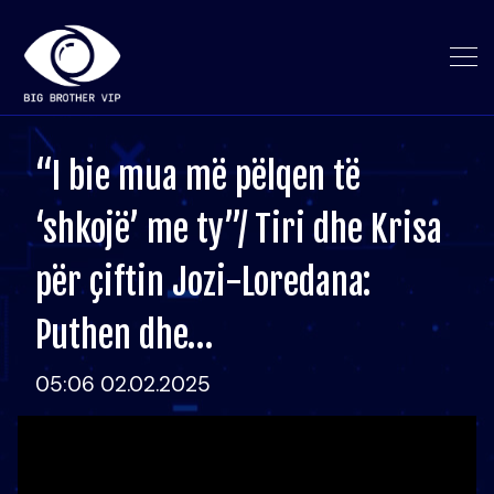
“I bie mua më pëlqen të
‘shkojë’ me ty”/ Tiri dhe Krisa
për çiftin Jozi-Loredana:
Puthen dhe…
05:06 02.02.2025