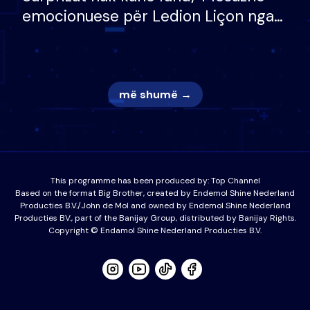
emocionuese për Ledion Liçon nga
nëna dhe fëmijët e tij, moderatori
nuk i mban dot lotët: Nuk meritoj…
më shumë →
This programme has been produced by:
Top Channel
Based on the format Big Brother, created by Endemol Shine Nederland
Producties B.V./John de Mol and owned by Endemol Shine Nederland
Producties BV., part of the Banijay Group, distributed by Banijay Rights.
Copyright © Endamol Shine Nederland Producties B.V.