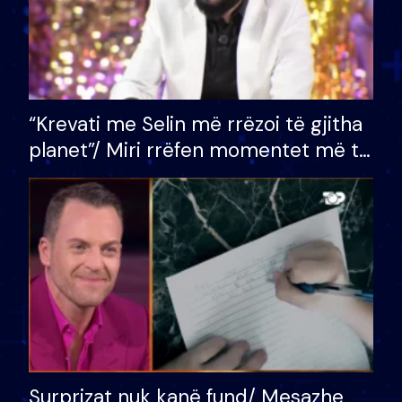
“Krevati me Selin më rrëzoi të gjitha
planet”/ Miri rrëfen momentet më të
bukura në shtëpinë e BB VIP: Do më
mungojë zilja e mëngjesit kur…
Surprizat nuk kanë fund/ Mesazhe