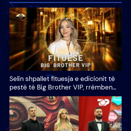
Selin shpallet fituesja e edicionit të
pestë të Big Brother VIP, rrëmben
çmimin e madh prej 100 mijë eurosh