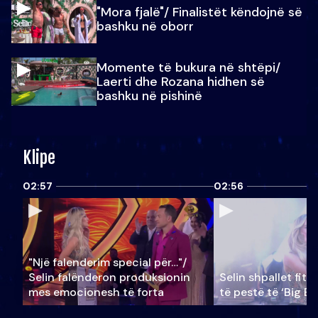
"Mora fjalë"/ Finalistët këndojnë së
bashku në oborr
Momente të bukura në shtëpi/
Laerti dhe Rozana hidhen së
bashku në pishinë
Klipe
02:57
02:56
"Një falenderim special për…"/
Selin falënderon produksionin
Selin shpallet fitu
mes emocionesh të forta
të pestë të ‘Big Br