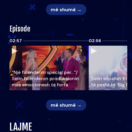
më shumë →
Episode
02:57
02:56
"Një falenderim special për…"/
Selin falënderon produksionin
Selin shpallet fitu
mes emocionesh të forta
të pestë të ‘Big Br
më shumë →
LAJME