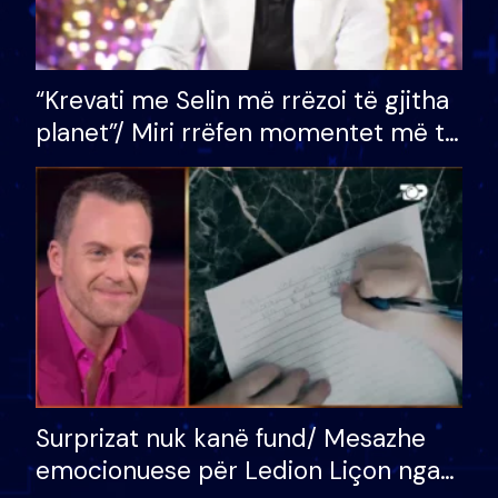
“Krevati me Selin më rrëzoi të gjitha
planet”/ Miri rrëfen momentet më të
bukura në shtëpinë e BB VIP: Do më
mungojë zilja e mëngjesit kur…
Surprizat nuk kanë fund/ Mesazhe
emocionuese për Ledion Liçon nga