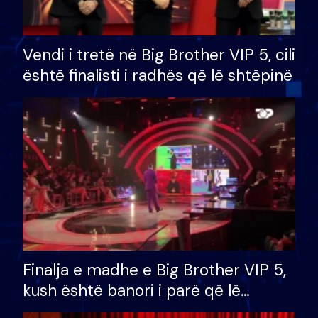
Vendi i tretë në Big Brother VIP 5, cili
është finalisti i radhës që lë shtëpinë
Finalja e madhe e Big Brother VIP 5,
kush është banori i parë që lë
shtëpinë dhe humb mundësinë për