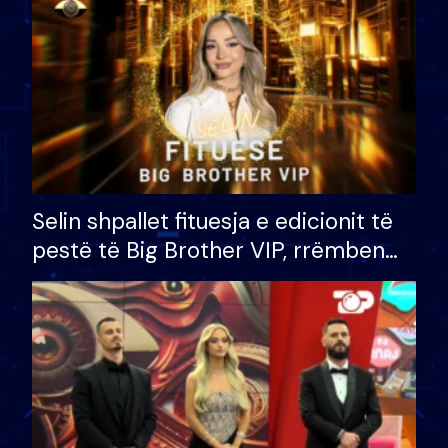
Selin shpallet fituesja e edicionit të
pestë të Big Brother VIP, rrëmben
çmimin e madh prej 100 mijë eurosh