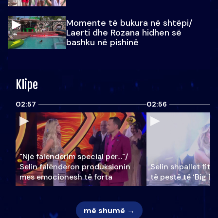
Momente të bukura në shtëpi/
Laerti dhe Rozana hidhen së
bashku në pishinë
Klipe
02:57
02:56
"Një falenderim special për…"/
Selin falënderon produksionin
Selin shpallet fitu
mes emocionesh të forta
të pestë të ‘Big Br
më shumë →