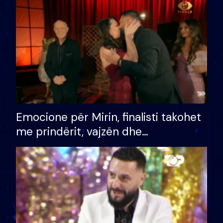
të fituar çmimin e madh
Emocione për Mirin, finalisti takohet
me prindërit, vajzën dhe
bashkëshorten: S’kemi ndonjë letër
divorci apo jo?