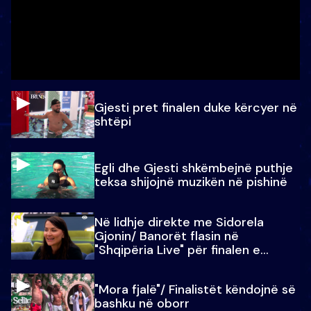
Gjesti pret finalen duke kërcyer në
shtëpi
Egli dhe Gjesti shkëmbejnë puthje
teksa shijojnë muzikën në pishinë
Në lidhje direkte me Sidorela
Gjonin/ Banorët flasin në
"Shqipëria Live" për finalen e
madhe
"Mora fjalë"/ Finalistët këndojnë së
bashku në oborr