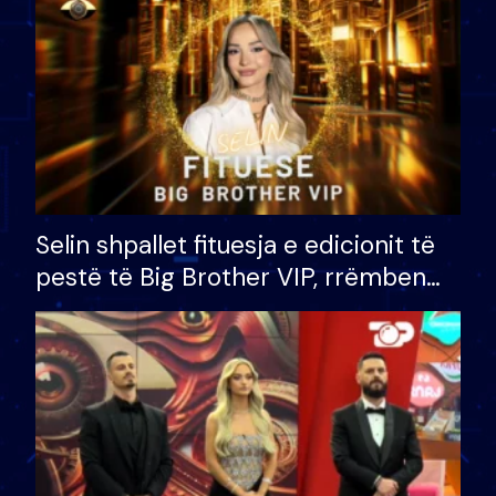
Selin shpallet fituesja e edicionit të
pestë të Big Brother VIP, rrëmben
çmimin e madh prej 100 mijë eurosh