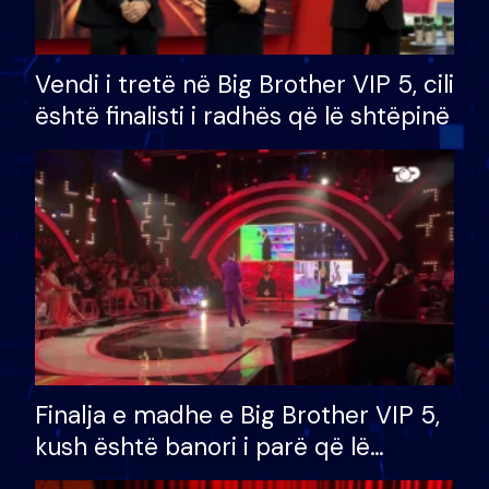
Vendi i tretë në Big Brother VIP 5, cili
është finalisti i radhës që lë shtëpinë
Finalja e madhe e Big Brother VIP 5,
kush është banori i parë që lë
shtëpinë dhe humb mundësinë për