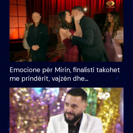
të fituar çmimin e madh
Emocione për Mirin, finalisti takohet
me prindërit, vajzën dhe
bashkëshorten: S’kemi ndonjë letër
divorci apo jo?