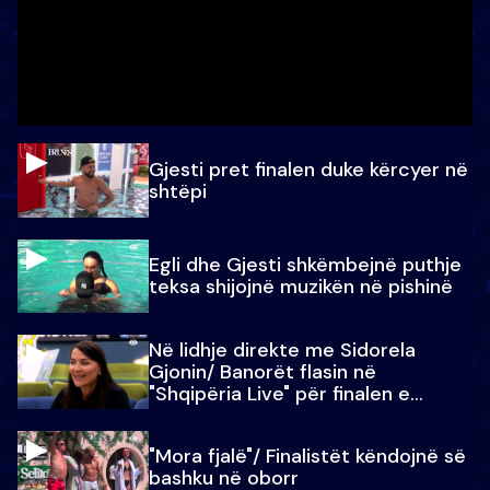
Gjesti pret finalen duke kërcyer në
shtëpi
Egli dhe Gjesti shkëmbejnë puthje
teksa shijojnë muzikën në pishinë
Në lidhje direkte me Sidorela
Gjonin/ Banorët flasin në
"Shqipëria Live" për finalen e
madhe
"Mora fjalë"/ Finalistët këndojnë së
bashku në oborr