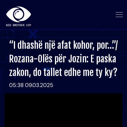
“I dhashë një afat kohor, por…”/
Rozana-Olës për Jozin: E paska
zakon, do tallet edhe me ty ky?
05:38 09.03.2025