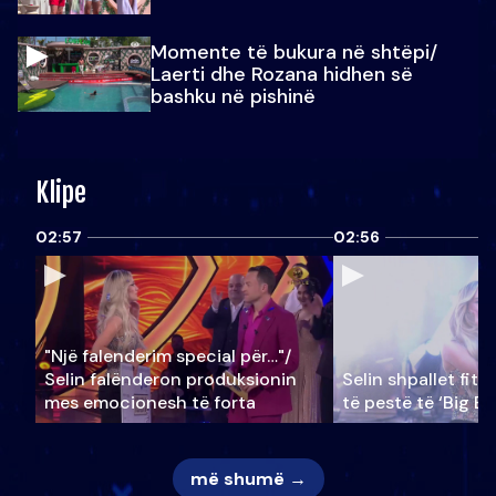
Momente të bukura në shtëpi/
Laerti dhe Rozana hidhen së
bashku në pishinë
Klipe
02:57
02:56
"Një falenderim special për…"/
Selin falënderon produksionin
Selin shpallet fitu
mes emocionesh të forta
të pestë të ‘Big Br
më shumë →