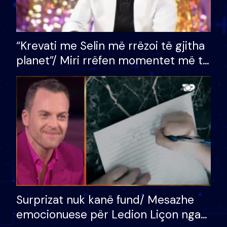
“Krevati me Selin më rrëzoi të gjitha
planet”/ Miri rrëfen momentet më të
bukura në shtëpinë e BB VIP: Do më
mungojë zilja e mëngjesit kur…
Surprizat nuk kanë fund/ Mesazhe
emocionuese për Ledion Liçon nga