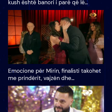
kush është banori i parë që lë
shtëpinë dhe humb mundësinë për
të fituar çmimin e madh
Emocione për Mirin, finalisti takohet
me prindërit, vajzën dhe
bashkëshorten: S’kemi ndonjë letër
divorci apo jo?