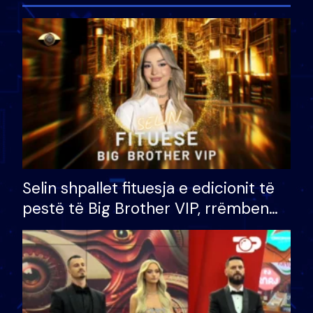
Selin shpallet fituesja e edicionit të
pestë të Big Brother VIP, rrëmben
çmimin e madh prej 100 mijë eurosh