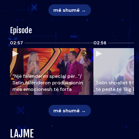
më shumë →
Episode
02:57
02:56
"Një falenderim special për…"/
Selin falënderon produksionin
Selin shpallet fitu
mes emocionesh të forta
të pestë të ‘Big Br
më shumë →
LAJME