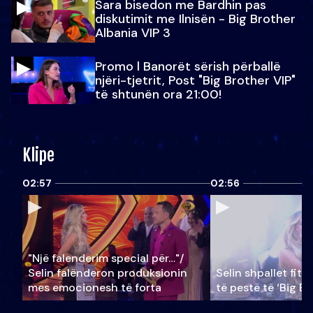
Sara bisedon me Bardhin pas
diskutimit me Ilnisën - Big Brother
Albania VIP 3
Promo l Banorët sërish përballë
njëri-tjetrit, Post "Big Brother VIP"
të shtunën ora 21:00!
Klipe
02:57
02:56
"Një falenderim special për…"/
Selin falënderon produksionin
Selin shpallet fitu
mes emocionesh të forta
të pestë të ‘Big Br