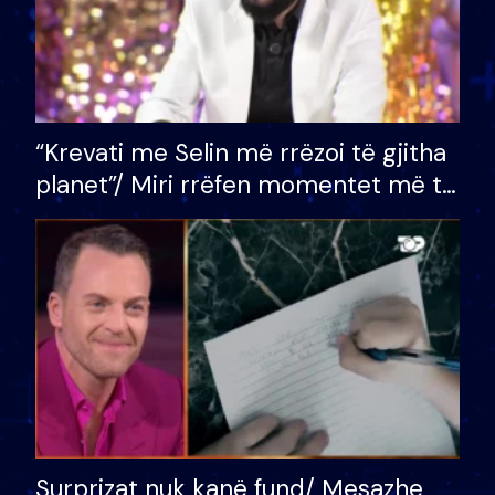
“Krevati me Selin më rrëzoi të gjitha
planet”/ Miri rrëfen momentet më të
bukura në shtëpinë e BB VIP: Do më
mungojë zilja e mëngjesit kur…
Surprizat nuk kanë fund/ Mesazhe