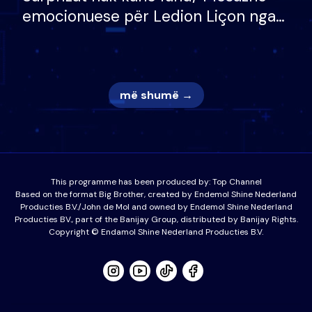
emocionuese për Ledion Liçon nga
nëna dhe fëmijët e tij, moderatori
nuk i mban dot lotët: Nuk meritoj…
më shumë →
This programme has been produced by:
Top Channel
Based on the format Big Brother, created by Endemol Shine Nederland
Producties B.V./John de Mol and owned by Endemol Shine Nederland
Producties BV., part of the Banijay Group, distributed by Banijay Rights.
Copyright © Endamol Shine Nederland Producties B.V.