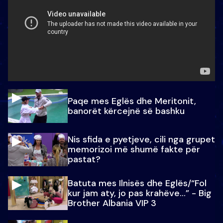
Paqe mes Eglës dhe Meritonit,
banorët kërcejnë së bashku
Nis sfida e pyetjeve, cili nga grupet
memorizoi më shumë fakte për
pastat?
Batuta mes Ilnisës dhe Eglës/“Fol
kur jam aty, jo pas krahëve…” - Big
Brother Albania VIP 3