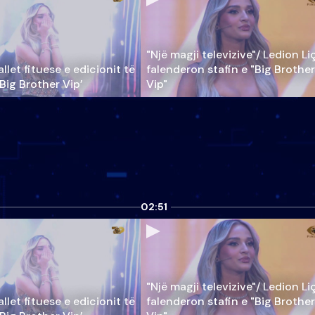
"Një magji televizive"/ Ledion Li
llet fituese e edicionit të
falenderon stafin e "Big Brother
‘Big Brother Vip’
Vip"
02:51
"Një magji televizive"/ Ledion Li
llet fituese e edicionit të
falenderon stafin e "Big Brother