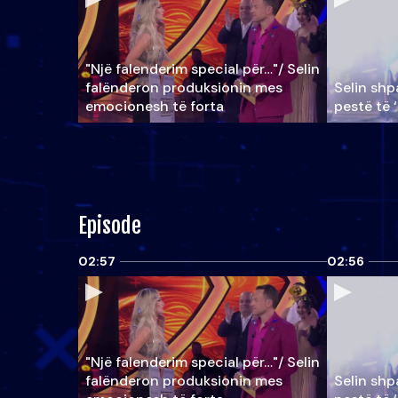
"Një falenderim special për…"/ Selin
falënderon produksionin mes
Selin shpa
emocionesh të forta
pestë të 
Episode
02:57
02:56
"Një falenderim special për…"/ Selin
falënderon produksionin mes
Selin shpa