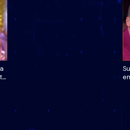
dhe humb mundësinë
të fituar çmimin e m
ha
Su
të
em
më
në
nu