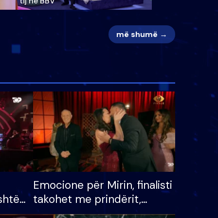
tij në BBV
më shumë →
Emocione për Mirin, finalisti
shtë
takohet me prindërit,
tëpinë
vajzën dhe bashkëshorten: