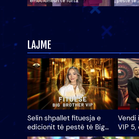
emocionesh të forta
pestë të 
LAJME
Selin shpallet fituesja e
Vendi 
edicionit të pestë të Big
VIP 5, 
Brother VIP, rrëmben
radhës