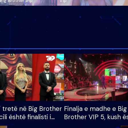
‘Big Brother Vip’
Vip"
i tretë në Big Brother
Finalja e madhe e Big
cili është finalisti i
Brother VIP 5, kush ë
 që lë shtëpinë
banori i parë që lë sh