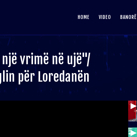
HOME
VIDEO
BANORË
i një vrimë në ujë"/
glin për Loredanën