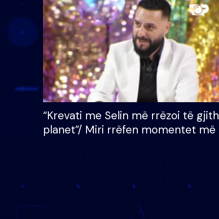
çmimin e madh prej 100
mijë eurosh
“Krevati me Selin më rrëzoi të gjit
planet”/ Miri rrëfen momentet më 
bukura në shtëpinë e BB VIP: Do 
mungojë zilja e mëngjesit kur…