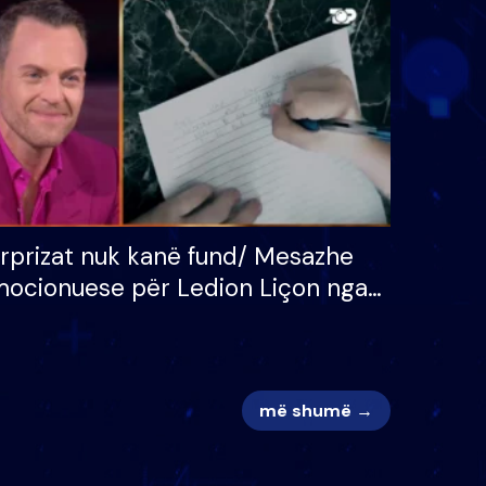
 për
S’kemi ndonjë letër divorci
adh
apo jo?
rprizat nuk kanë fund/ Mesazhe
ocionuese për Ledion Liçon nga
na dhe fëmijët e tij, moderatori
k i mban dot lotët: Nuk meritoj…
më shumë →