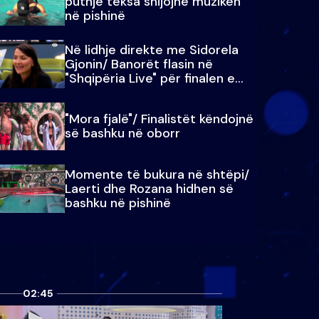
puthje teksa shijojnë muzikën
në pishinë
Në lidhje direkte me Sidorela
Gjonin/ Banorët flasin në
"Shqipëria Live" për finalen e
madhe
"Mora fjalë"/ Finalistët këndojnë
së bashku në oborr
Momente të bukura në shtëpi/
Laerti dhe Rozana hidhen së
bashku në pishinë
02:45