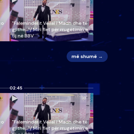
ço
"Faleminderit Vëllai i Madh dhe të
gjithë…"/ Miri flet për rrugëtimin e
tij në BBV
më shumë →
02:45
ço
"Faleminderit Vëllai i Madh dhe të
gjithë…"/ Miri flet për rrugëtimin e