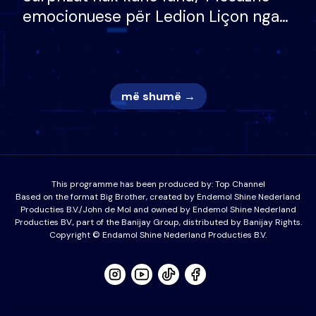
emocionuese për Ledion Liçon nga
nëna dhe fëmijët e tij, moderatori
nuk i mban dot lotët: Nuk meritoj…
më shumë →
This programme has been produced by:
Top Channel
Based on the format Big Brother, created by Endemol Shine Nederland
Producties B.V./John de Mol and owned by Endemol Shine Nederland
Producties BV., part of the Banijay Group, distributed by Banijay Rights.
Copyright © Endamol Shine Nederland Producties B.V.