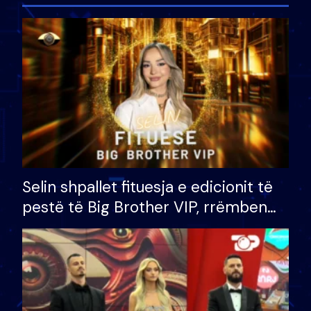
Selin shpallet fituesja e edicionit të
pestë të Big Brother VIP, rrëmben
çmimin e madh prej 100 mijë eurosh