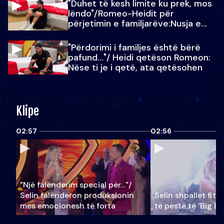
"Duhet të kesh limite ku prek, mos
lëndo"/Romeo-Heidit për
përjetimin e familjarëve:Nusja e
Julit…
"Përdorimi i familjes është bërë
pafund…"/ Heidi qetëson Romeon:
Nëse ti je i qetë, ata qetësohen
Klipe
02:57
02:56
"Një falenderim special për…"/
Selin falënderon produksionin
Selin shpallet fitu
mes emocionesh të forta
të pestë të ‘Big Br