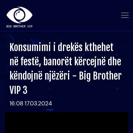
Konsumimi i drekës kthehet
në festë, banorët kërcejnë dhe
këndojnë njëzëri - Big Brother
VIP 3
16:08 17.03.2024