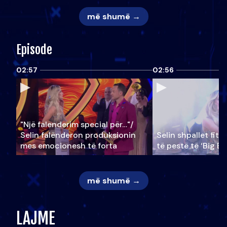
më shumë →
Episode
02:57
02:56
"Një falenderim special për…"/
Selin falënderon produksionin
Selin shpallet fitu
mes emocionesh të forta
të pestë të ‘Big Br
më shumë →
LAJME