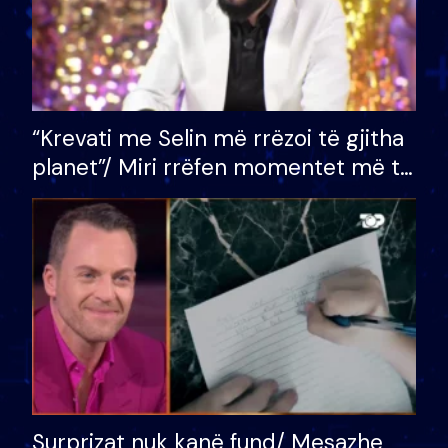
“Krevati me Selin më rrëzoi të gjitha
planet”/ Miri rrëfen momentet më të
bukura në shtëpinë e BB VIP: Do më
mungojë zilja e mëngjesit kur…
Surprizat nuk kanë fund/ Mesazhe