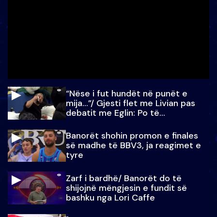
“Nëse i fut hundët në punët e
mija…”/ Gjesti flet me Livian pas
debatit me Eglin: Po të
paralajmëroj
Banorët shohin promon e finales
së madhe të BBV3, ja reagimet e
tyre
Zarf i bardhë/ Banorët do të
shijojnë mëngjesin e fundit së
bashku nga Lori Caffe