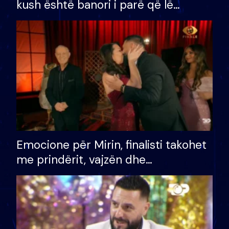
kush është banori i parë që lë
shtëpinë dhe humb mundësinë për
të fituar çmimin e madh
Emocione për Mirin, finalisti takohet
me prindërit, vajzën dhe
bashkëshorten: S’kemi ndonjë letër
divorci apo jo?