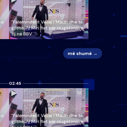
ço
"Faleminderit Vëllai i Madh dhe të
gjithë…"/ Miri flet për rrugëtimin e
tij në BBV
më shumë →
02:45
ço
"Faleminderit Vëllai i Madh dhe të
gjithë…"/ Miri flet për rrugëtimin e