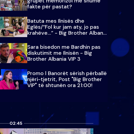
grupet memorizoi më shumë
fakte për pastat?
Batuta mes Ilnisës dhe
Eglës/“Fol kur jam aty, jo pas
krahëve…” - Big Brother Albania
VIP 3
Sara bisedon me Bardhin pas
diskutimit me Ilnisën - Big
Brother Albania VIP 3
Promo l Banorët sërish përballë
njëri-tjetrit, Post "Big Brother
VIP" të shtunën ora 21:00!
02:45