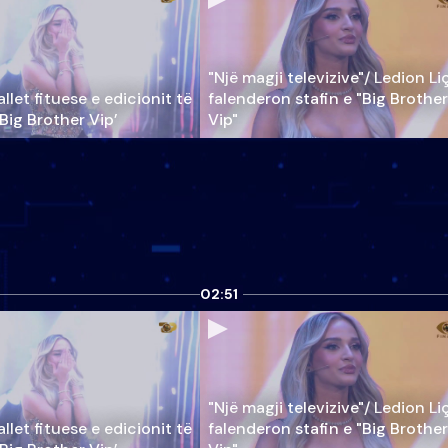
"Një magji televizive"/ Ledion Li
llet fituese e edicionit të
falenderon stafin e "Big Brother
‘Big Brother Vip’
Vip"
02:51
"Një magji televizive"/ Ledion Li
llet fituese e edicionit të
falenderon stafin e "Big Brother