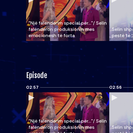
"Një falenderim special për…"/ Selin
falënderon produksionin mes
Selin shpa
emocionesh të forta
pestë të 
Episode
02:57
02:56
"Një falenderim special për…"/ Selin
falënderon produksionin mes
Selin shpa