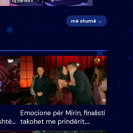
tij në BBV
më shumë →
Emocione për Mirin, finalisti
shtë
takohet me prindërit,
tëpinë
vajzën dhe bashkëshorten: