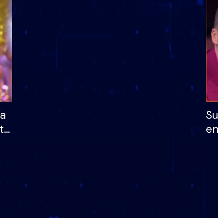
dhe humb mundësinë
të fituar çmimin e m
ha
Su
të
em
më
në
nu