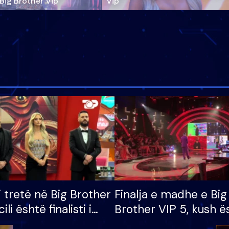
‘Big Brother Vip’
Vip"
i tretë në Big Brother
Finalja e madhe e Big
cili është finalisti i
Brother VIP 5, kush ë
 që lë shtëpinë
banori i parë që lë sh