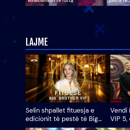
emocionesh të forta
pestë të 
LAJME
Selin shpallet fituesja e
Vendi 
edicionit të pestë të Big
VIP 5, 
Brother VIP, rrëmben
radhës