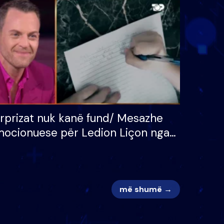
 për
S’kemi ndonjë letër divorci
adh
apo jo?
rprizat nuk kanë fund/ Mesazhe
ocionuese për Ledion Liçon nga
na dhe fëmijët e tij, moderatori
k i mban dot lotët: Nuk meritoj…
më shumë →