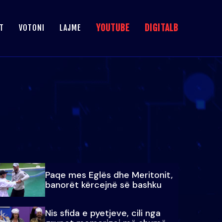
YOUTUBE
DIGITALB
T
VOTONI
LAJME
Paqe mes Eglës dhe Meritonit,
banorët kërcejnë së bashku
Nis sfida e pyetjeve, cili nga