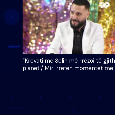
çmimin e madh prej 100
mijë eurosh
“Krevati me Selin më rrëzoi të gjit
planet”/ Miri rrëfen momentet më 
bukura në shtëpinë e BB VIP: Do 
mungojë zilja e mëngjesit kur…