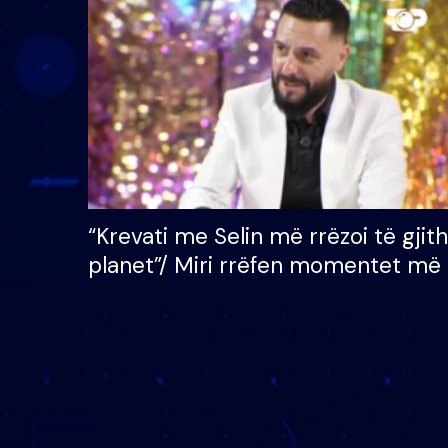
çmimin e madh prej 100
mijë eurosh
“Krevati me Selin më rrëzoi të gjit
planet”/ Miri rrëfen momentet më 
bukura në shtëpinë e BB VIP: Do 
mungojë zilja e mëngjesit kur…