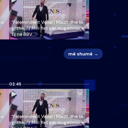
ço
"Faleminderit Vëllai i Madh dhe të
gjithë…"/ Miri flet për rrugëtimin e
tij në BBV
më shumë →
02:45
ço
"Faleminderit Vëllai i Madh dhe të
gjithë…"/ Miri flet për rrugëtimin e