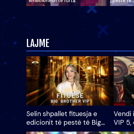
emocionesh të forta
pestë të 
LAJME
Selin shpallet fituesja e
Vendi 
edicionit të pestë të Big
VIP 5, 
Brother VIP, rrëmben
radhës