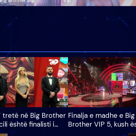
‘Big Brother Vip’
Vip"
i tretë në Big Brother
Finalja e madhe e Big
cili është finalisti i
Brother VIP 5, kush ë
 që lë shtëpinë
banori i parë që lë sh