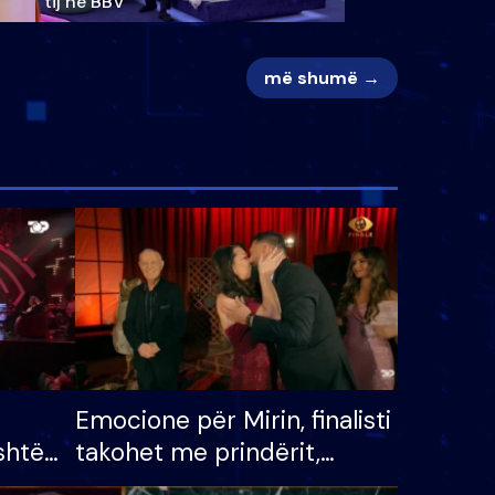
tij në BBV
më shumë →
Emocione për Mirin, finalisti
shtë
takohet me prindërit,
tëpinë
vajzën dhe bashkëshorten: