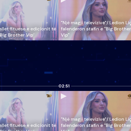
"Një magji televizive"/ Ledion Li
llet fituese e edicionit të
falenderon stafin e "Big Brother
‘Big Brother Vip’
Vip"
02:51
"Një magji televizive"/ Ledion Li
llet fituese e edicionit të
falenderon stafin e "Big Brother