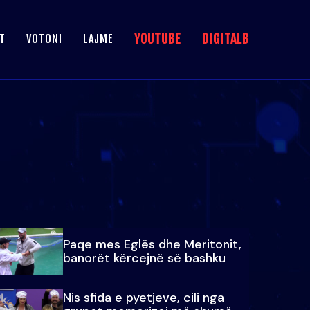
YOUTUBE
DIGITALB
T
VOTONI
LAJME
Paqe mes Eglës dhe Meritonit,
banorët kërcejnë së bashku
Nis sfida e pyetjeve, cili nga