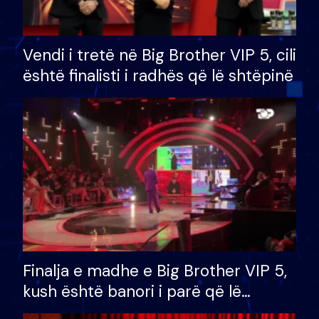
Vendi i tretë në Big Brother VIP 5, cili
është finalisti i radhës që lë shtëpinë
Finalja e madhe e Big Brother VIP 5,
kush është banori i parë që lë
shtëpinë dhe humb mundësinë për