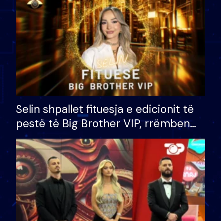
Selin shpallet fituesja e edicionit të
pestë të Big Brother VIP, rrëmben
çmimin e madh prej 100 mijë eurosh