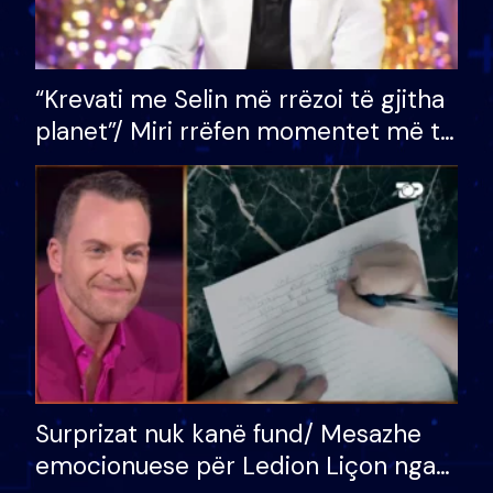
“Krevati me Selin më rrëzoi të gjitha
planet”/ Miri rrëfen momentet më të
bukura në shtëpinë e BB VIP: Do më
mungojë zilja e mëngjesit kur…
Surprizat nuk kanë fund/ Mesazhe
emocionuese për Ledion Liçon nga