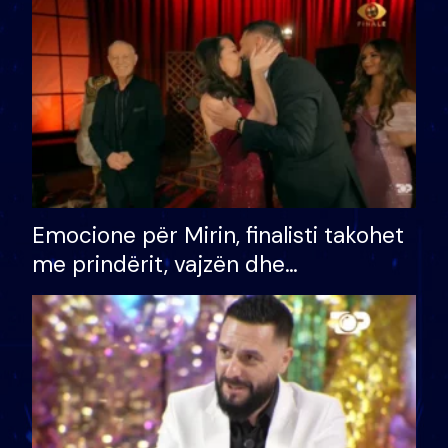
të fituar çmimin e madh
Emocione për Mirin, finalisti takohet
me prindërit, vajzën dhe
bashkëshorten: S’kemi ndonjë letër
divorci apo jo?