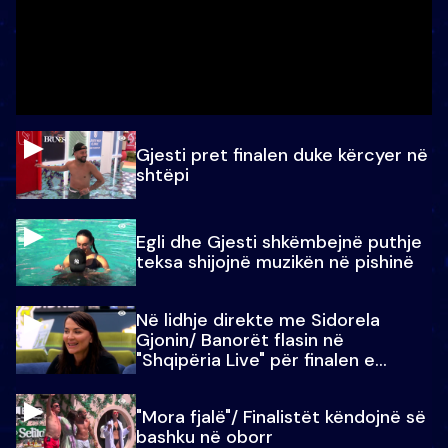
Gjesti pret finalen duke kërcyer në
shtëpi
Egli dhe Gjesti shkëmbejnë puthje
teksa shijojnë muzikën në pishinë
Në lidhje direkte me Sidorela
Gjonin/ Banorët flasin në
"Shqipëria Live" për finalen e
madhe
"Mora fjalë"/ Finalistët këndojnë së
bashku në oborr