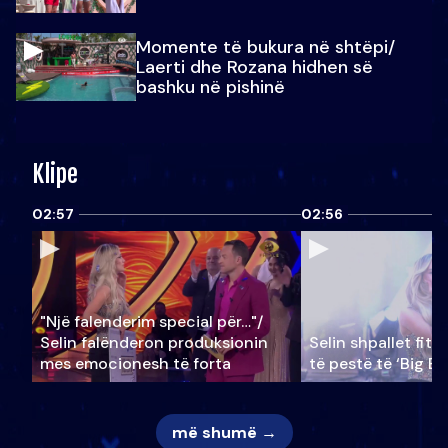
Momente të bukura në shtëpi/
Laerti dhe Rozana hidhen së
bashku në pishinë
Klipe
02:57
02:56
"Një falenderim special për…"/
Selin falënderon produksionin
Selin shpallet fitu
mes emocionesh të forta
të pestë të ‘Big Br
më shumë →