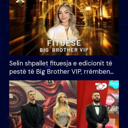
Selin shpallet fituesja e edicionit të
pestë të Big Brother VIP, rrëmben
çmimin e madh prej 100 mijë eurosh