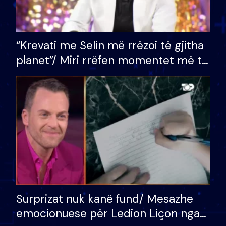
“Krevati me Selin më rrëzoi të gjitha
planet”/ Miri rrëfen momentet më të
bukura në shtëpinë e BB VIP: Do më
mungojë zilja e mëngjesit kur…
Surprizat nuk kanë fund/ Mesazhe
emocionuese për Ledion Liçon nga