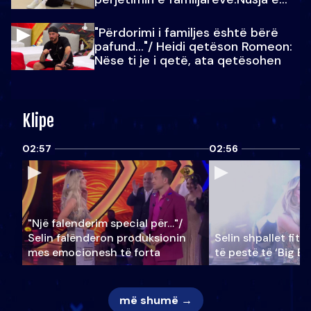
Julit…
"Përdorimi i familjes është bërë
pafund…"/ Heidi qetëson Romeon:
Nëse ti je i qetë, ata qetësohen
Klipe
02:57
02:56
"Një falenderim special për…"/
Selin falënderon produksionin
Selin shpallet fitu
mes emocionesh të forta
të pestë të ‘Big Br
më shumë →