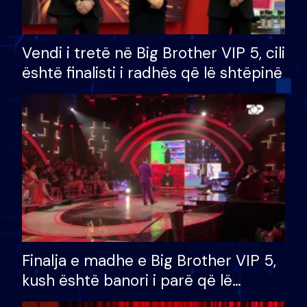
Vendi i tretë në Big Brother VIP 5, cili
është finalisti i radhës që lë shtëpinë
Finalja e madhe e Big Brother VIP 5,
kush është banori i parë që lë
shtëpinë dhe humb mundësinë për