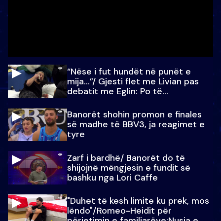
“Nëse i fut hundët në punët e
mija…”/ Gjesti flet me Livian pas
debatit me Eglin: Po të
paralajmëroj
Banorët shohin promon e finales
së madhe të BBV3, ja reagimet e
tyre
Zarf i bardhë/ Banorët do të
shijojnë mëngjesin e fundit së
bashku nga Lori Caffe
"Duhet të kesh limite ku prek, mos
lëndo"/Romeo-Heidit për
përjetimin e familjarëve:Nusja e