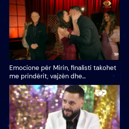
të fituar çmimin e madh
Emocione për Mirin, finalisti takohet
me prindërit, vajzën dhe
bashkëshorten: S’kemi ndonjë letër
divorci apo jo?